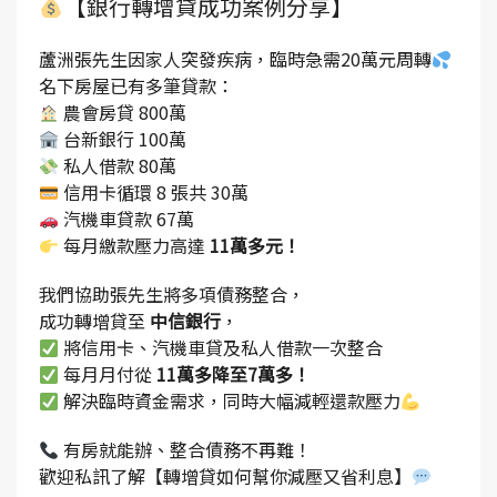
【銀行轉增貸成功案例分享】
蘆洲張先生因家人突發疾病，臨時急需20萬元周轉
名下房屋已有多筆貸款：
農會房貸 800萬
台新銀行 100萬
私人借款 80萬
信用卡循環 8 張共 30萬
汽機車貸款 67萬
每月繳款壓力高達
11萬多元！
我們協助張先生將多項債務整合，
成功轉增貸至
中信銀行
，
將信用卡、汽機車貸及私人借款一次整合
每月月付從
11萬多降至7萬多！
解決臨時資金需求，同時大幅減輕還款壓力
有房就能辦、整合債務不再難！
歡迎私訊了解【轉增貸如何幫你減壓又省利息】