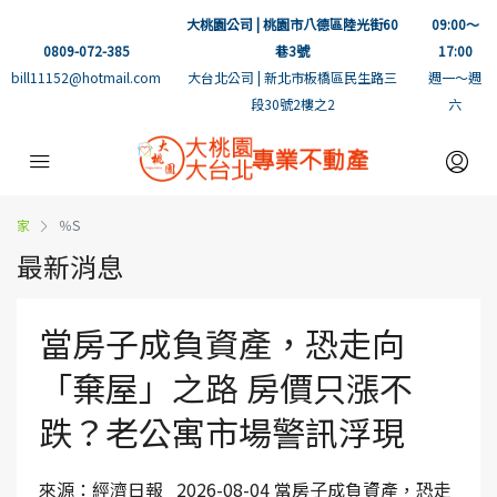
大桃園公司 | 桃園市八德區陸光街60
09:00～
0809-072-385
巷3號
17:00
bill11152@hotmail.com
大台北公司 | 新北市板橋區民生路三
週一～週
段30號2樓之2
六
家
％S
最新消息
當房子成負資產，恐走向
「棄屋」之路 房價只漲不
跌？老公寓市場警訊浮現
來源：經濟日報 2026-08-04 當房子成負資產，恐走