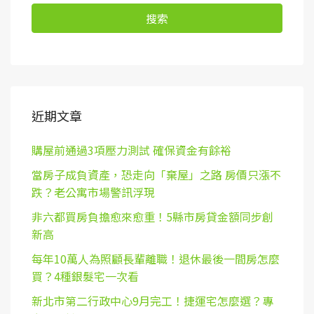
搜索
近期文章
購屋前通過3項壓力測試 確保資金有餘裕
當房子成負資產，恐走向「棄屋」之路 房價只漲不
跌？老公寓市場警訊浮現
非六都買房負擔愈來愈重！5縣市房貸金額同步創
新高
每年10萬人為照顧長輩離職！退休最後一間房怎麼
買？4種銀髮宅一次看
新北市第二行政中心9月完工！捷運宅怎麼選？專