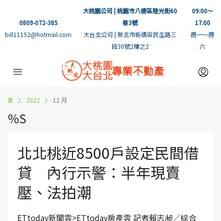
大桃園公司 | 桃園市八德區陸光街60
09:00～
0809-072-385
巷3號
17:00
bill11152@hotmail.com
大台北公司 | 新北市板橋區民生路三
週一～週
段30號2樓之2
六
家
2022
12 月
％S
北北桃近8500戶設定民間借
貸 內行示警：半年現賣
壓、法拍潮
ETtoday新聞雲>ETtoday房產雲 記者賴志昶／綜合