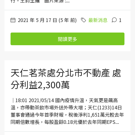
行。王鈞生攝 圖片來源 :...
2021 年 5 月 17 日 (5 年 前)
最新消息
1
閱讀更多
天仁茗茶處分北市不動產 處
分利益2,300萬
｜18:01 2021/05/14 國內疫情升溫，天氣更是飆高
溫，亦帶動茶飲市場外送外帶大增；天仁(1233)14日
董事會通過今年首季財報，稅後淨利1,651萬元較去年
同期倍數增長，每股盈餘0.18元優於去年同期EPS...