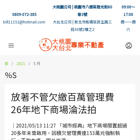
大桃園公司 | 桃園市八德區陸光街60
09:00～
0809-072-385
巷3號
17:00
bill11152@hotmail.com
大台北公司 | 新北市板橋區民生路三
週一～週
段30號2樓之2
六
家
2021
5 月
％S
放著不管欠繳百萬管理費
26年地下商場淪法拍
｜2021/05/13 11:27 「城市經典」地下商場閒置超過
20多年未曾啟用，因積欠管理費達153萬元強制執