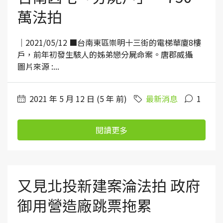
萬法拍
｜2021/05/12 ■台南東區崇明十三街的電梯華廈8樓
戶，前年初發生駭人的姊弟戀分屍命案。唐郡威攝
圖片來源 :...
2021 年 5 月 12 日 (5 年 前)
最新消息
1
閱讀更多
又見北投新建案淪法拍 政府
御用營造廠跳票拖累