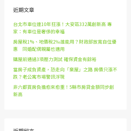
近期文章
台北市車位連10年狂漲！大安區332萬創新高 專
家：有車位是奢侈的幸福
房屋稅1%、地價稅2‰誰能用？財政部放寬自住優
惠 同婚配偶親屬也適用
購屋前通過3項壓力測試 確保資金有餘裕
當房子成負資產，恐走向「棄屋」之路 房價只漲不
跌？老公寓市場警訊浮現
非六都買房負擔愈來愈重！5縣市房貸金額同步創
新高
近期留言