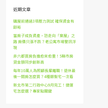
近期文章
購屋前通過3項壓力測試 確保資金有
餘裕
當房子成負資產，恐走向「棄屋」之
路 房價只漲不跌？老公寓市場警訊浮
現
非六都買房負擔愈來愈重！5縣市房
貸金額同步創新高
每年10萬人為照顧長輩離職！退休最
後一間房怎麼買？4種銀髮宅一次看
新北市第二行政中心9月完工！捷運
宅怎麼選？專家點關鍵