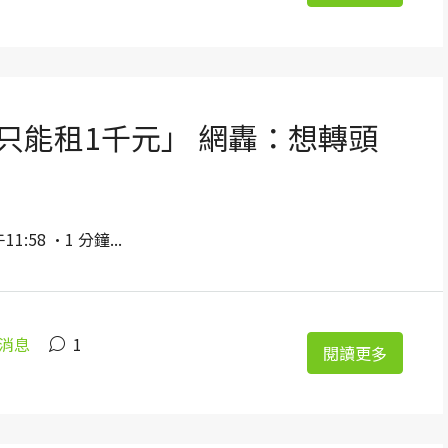
只能租1千元」 網轟：想轉頭
:58 ·1 分鐘...
消息
1
閱讀更多