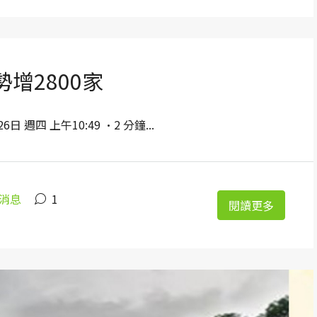
增2800家
 週四 上午10:49 ·2 分鐘...
消息
1
閱讀更多