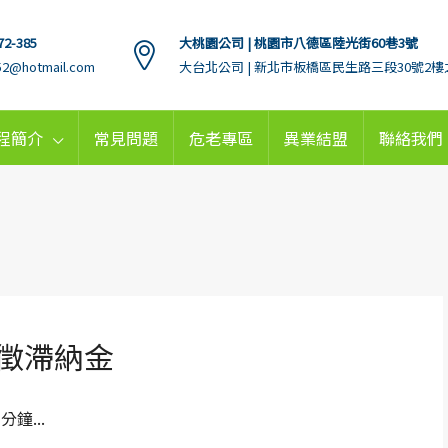
72-385
大桃園公司 | 桃園市八德區陸光街60巷3號
152@hotmail.com
大台北公司 | 新北市板橋區民生路三段30號2樓
程簡介
常見問題
危老專區
異業結盟
聯絡我們
徵滯納金
分鐘...