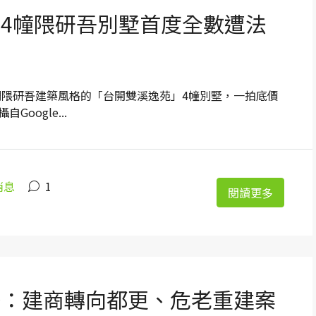
旁4幢隈研吾別墅首度全數遭法
房產是強調隈研吾建築風格的「台開雙溪逸苑」4幢別墅，一拍底價
oogle...
消息
1
閱讀更多
鎰：建商轉向都更、危老重建案