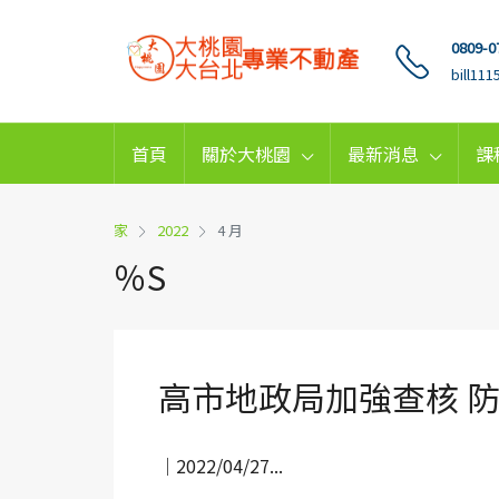
0809-0
bill11
首頁
關於大桃園
最新消息
課
家
2022
4 月
％S
高市地政局加強查核 
｜2022/04/27...