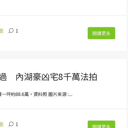
息
1
閱讀更多
過 內湖豪凶宅8千萬法拍
一坪約88.6萬。資料照 圖片來源 :...
息
1
閱讀更多