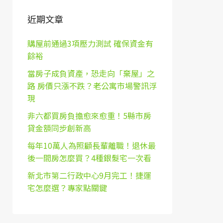
近期文章
購屋前通過3項壓力測試 確保資金有
餘裕
當房子成負資產，恐走向「棄屋」之
路 房價只漲不跌？老公寓市場警訊浮
現
非六都買房負擔愈來愈重！5縣市房
貸金額同步創新高
每年10萬人為照顧長輩離職！退休最
後一間房怎麼買？4種銀髮宅一次看
新北市第二行政中心9月完工！捷運
宅怎麼選？專家點關鍵