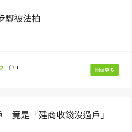
步驟被法拍
息
1
閱讀更多
戶 竟是「建商收錢沒過戶」