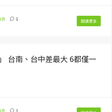
消息
1
閱讀更多
 台南、台中差最大 6都僅一
消息
1