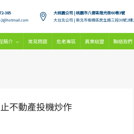
72-385
大桃園公司 | 桃園市八德區陸光街60巷3號
152@hotmail.com
大台北公司 | 新北市板橋區民生路三段30號2樓
程簡介
常見問題
危老專區
異業結盟
聯絡我們
防止不動產投機炒作