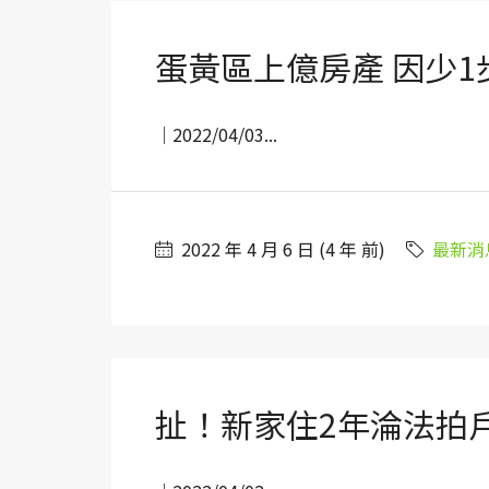
蛋黃區上億房產 因少1
｜2022/04/03...
2022 年 4 月 6 日 (4 年 前)
最新消
扯！新家住2年淪法拍