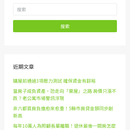
搜索
近期文章
購屋前通過3項壓力測試 確保資金有餘裕
當房子成負資產，恐走向「棄屋」之路 房價只漲不
跌？老公寓市場警訊浮現
非六都買房負擔愈來愈重！5縣市房貸金額同步創
新高
每年10萬人為照顧長輩離職！退休最後一間房怎麼