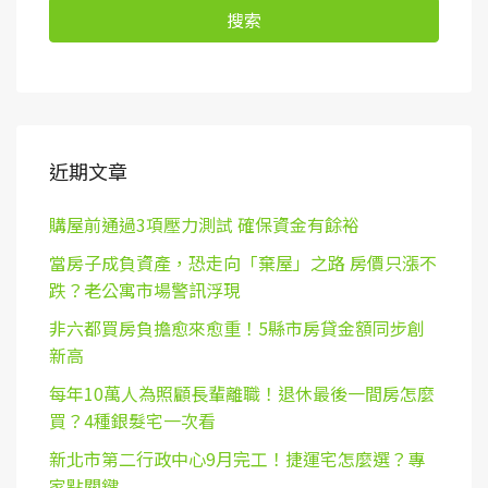
搜索
近期文章
購屋前通過3項壓力測試 確保資金有餘裕
當房子成負資產，恐走向「棄屋」之路 房價只漲不
跌？老公寓市場警訊浮現
非六都買房負擔愈來愈重！5縣市房貸金額同步創
新高
每年10萬人為照顧長輩離職！退休最後一間房怎麼
買？4種銀髮宅一次看
新北市第二行政中心9月完工！捷運宅怎麼選？專
家點關鍵