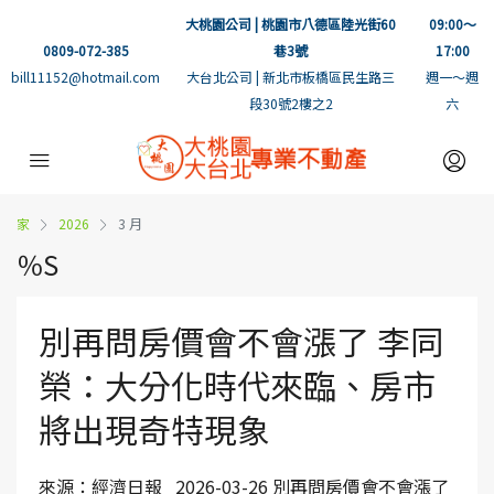
大桃園公司 | 桃園市八德區陸光街60
09:00～
0809-072-385
巷3號
17:00
bill11152@hotmail.com
大台北公司 | 新北市板橋區民生路三
週一～週
段30號2樓之2
六
家
2026
3 月
％S
別再問房價會不會漲了 李同
榮：大分化時代來臨、房市
將出現奇特現象
來源：經濟日報 2026-03-26 別再問房價會不會漲了