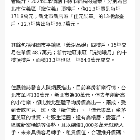
者統計，2024年單價創下縣市新高的建案，分別為台
北市信義區「緻信義」頂樓戶，僅11.3坪賣到每坪
171.8萬元；新北市新店區「佳元柒章」的13樓露臺
戶，12.7坪售出每坪96.7萬元。
其餘包括桃園市平鎮區「義澍品硯」四樓戶，15坪交
易在單價 48.7萬元；新竹地區東區「沅朔曦月」的十
樓頂樓戶，面積13.3坪也以一坪64.9萬元成交。
住展雜誌發言人陳炳辰指出，目前套房新案行情，台
北市單坪130萬元，新北市為80萬元，但去年創新高
的小宅案，卻比雙北整體平均房價高出一、兩成，受
到青睞可見一斑，像「緻信義」、「佳元柒章」坐落
蛋黃區的世貿、七張生活圈，還有高樓層、露臺戶、
區域新案稀缺等優勢，且以總價1,000多萬元就能入
手，未來具備容易轉手、租賃價值，合理推升價碼。