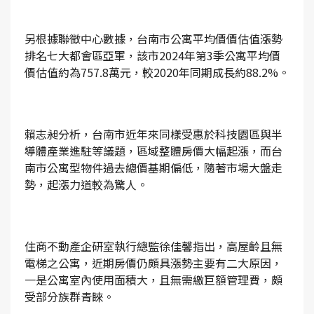
另根據聯徵中心數據，台南市公寓平均價價估值漲勢
排名七大都會區亞軍，該市2024年第3季公寓平均價
價估值約為757.8萬元，較2020年同期成長約88.2%。
賴志昶分析，台南市近年來同樣受惠於科技園區與半
導體產業進駐等議題，區域整體房價大幅起漲，而台
南市公寓型物件過去總價基期偏低，隨著市場大盤走
勢，起漲力道較為驚人。
住商不動產企研室執行總監徐佳馨指出，高屋齡且無
電梯之公寓，近期房價仍頗具漲勢主要有二大原因，
一是公寓室內使用面積大，且無需繳巨額管理費，頗
受部分族群青睞。