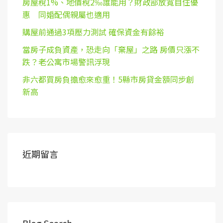
房屋稅1%、地價稅2‰誰能用？財政部放寬自住優
惠 同婚配偶親屬也適用
購屋前通過3項壓力測試 確保資金有餘裕
當房子成負資產，恐走向「棄屋」之路 房價只漲不
跌？老公寓市場警訊浮現
非六都買房負擔愈來愈重！5縣市房貸金額同步創
新高
近期留言
Blog Search