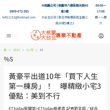
大桃園公司 | 桃園市八德區陸光街60
09:00～
0809-072-385
巷3號
17:00
bill11152@hotmail.com
大台北公司 | 新北市板橋區民生路三
週一～週
段30號2樓之2
六
家
2022
11 月
09
％S
黃豪平出道10年「買下人生
第一棟房」！ 曝精緻小宅3
優點：美到不行
ETtoday新聞雲>ETtoday房產雲 記者劉宜庭／綜合