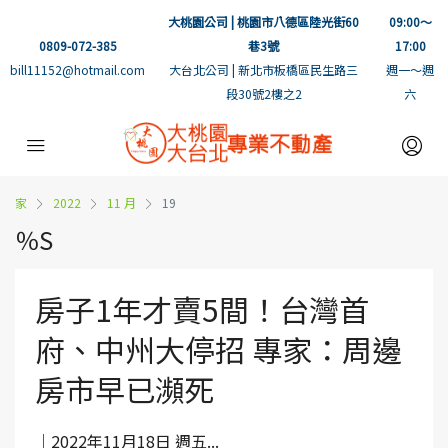
大桃園公司 | 桃園市八德區陸光街60
09:00～
0809-072-385
巷3號
17:00
bill11152@hotmail.com
大台北公司 | 新北市板橋區民生路三
週一～週
段30號2樓之2
六
家
2022
11 月
19
％S
房子1年才賣5間！台灣首
府、中州大停招 專家：周邊
房市早已瀕死
｜2022年11月18日 週五...