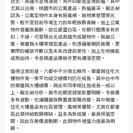
台北、高雄市呈現漲勢，另外四都皆呈現跌幅，其中
尤其以台南、桃園市的公寓產品，跌幅最深。賴志昶
認為，公寓型物件本身有無電梯、無物業管理等劣
勢，較不受目前市場主力的年輕族群青睞，加上公寓
物件普遍高屋齡，如位處蛋白區，在銀行鑑價多有折
扣；不過，可發現台北或高雄市成屋物件，無論公
寓、華廈與大樓等類型產品，則憑藉著親民房價、更
實際的權狀坪數以及未來改建前景性，加上在地機能
成熟加持，令各類產品價格亦更有調漲空間。
值得注意的是，六都中不分南北縣市，華廈與住宅大
樓物件第一季平均成交總價均仍在成長，其中台中市
的華廈與大樓總價，與去年同季相比皆成長一成以
上。賴志昶分析，房市近期受政策影響明顯，令房價
多有波動，也讓購屋族群置產策略改變，其中華廈、
住宅大樓產品有社區管理、電梯等優勢，尤其在都會
區此類供給較顯稀缺，且多為新成屋，最具保值空
間，因此在房價波動期，此類物件增值力道最為明
顯。