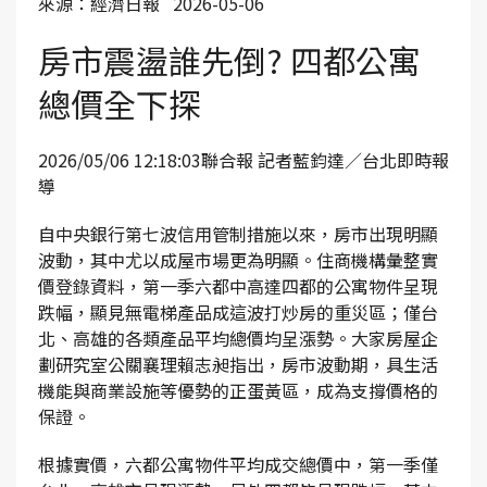
來源：經濟日報 2026-05-06
房市震盪誰先倒? 四都公寓
總價全下探
2026/05/06 12:18:03聯合報 記者藍鈞達／台北即時報
導
自中央銀行第七波信用管制措施以來，房市出現明顯
波動，其中尤以成屋市場更為明顯。住商機構彙整實
價登錄資料，第一季六都中高達四都的公寓物件呈現
跌幅，顯見無電梯產品成這波打炒房的重災區；僅台
北、高雄的各類產品平均總價均呈漲勢。大家房屋企
劃研究室公關襄理賴志昶指出，房市波動期，具生活
機能與商業設施等優勢的正蛋黃區，成為支撐價格的
保證。
根據實價，六都公寓物件平均成交總價中，第一季僅