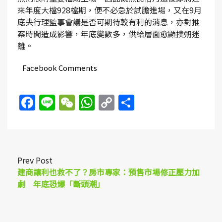
來年度大檔928檔期，便不必急於試膽進場，又在9月
底央行理監事會議是否可期待較有利的消息，亦對推
案時間造成影響，年底變數多，供給層面愈顯撲朔迷
離。
Facebook Comments
Facebook
Line
WeChat
WhatsApp
Copy
Share
Link
Prev Post
建商讓利也救不了？房市專家：預售市場修正壓力加
劇 年底恐爆「斷頭潮」