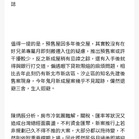
誌
值得一提的是，預售屋因多年後交屋，其實較沒有在
好兄弟專屬月即刻搬遷入住的疑慮，推出預售案或許
干擾較少，反之新成屋稍有忌諱之餘，還有入手後就
得與銀行打交道，偏遇眼下貸款限縮的麻煩問題，相
比去年此刻仍有新北市新店區、汐止區的知名先建後
售案現身，今年鬼月新成屋案幾乎不見蹤跡，儼然退
避三舍，生人迴避。
陳炳辰分析，房市冷氣團難解，關稅、匯率等狀況又
造成台灣總經面震盪，不利資金匯聚，新案推行上若
非規劃已久不得不推的大案，大部分都以拖待變，不
然則依附重要檔期上場，因此既然民俗月過後即將迎