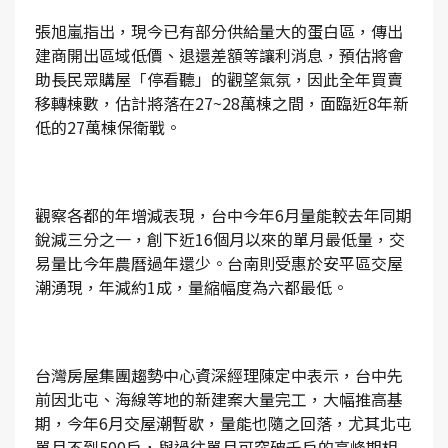
張旭嵐指出，現今已有部分供給量大的蛋白區，傳出
建商開出區域低價、退還差額等讓利消息，預估將會
助長民眾購屋「停看聽」的觀望氣氛，因此全年買賣
移轉棟數，估計將落在27~28萬棟之間，面臨近8年新
低的27萬棟保衛戰。
觀察各都的年增減表現，台中今年6月量能較去年同期
銳減三分之一，創下近16個月以來的單月最低量，交
易量比今年農曆過年還少。台南則受惠於安平區交屋
潮湧現，年減約1成，量縮幅度為六都最低。
台灣房屋集團趨勢中心資深經理陳定中表示，台中先
前因北屯、海線等地的新建案大量完工，大幅推高基
期，今年6月交屋潮暫歇，量能也隨之回落，尤其北屯
單月不到500戶，與過往單月可突破千戶的高峰期相