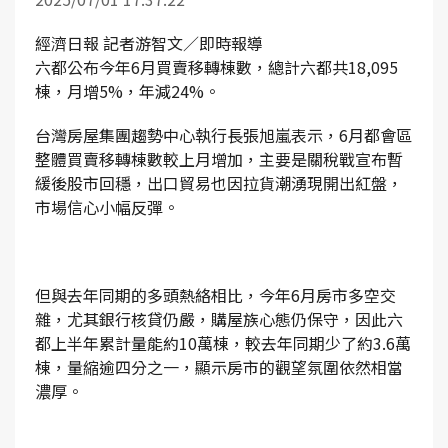
經濟日報 記者游智文／即時報導
六都公布今年6月買賣移轉棟數，總計六都共18,095
棟，月增5%，年減24%。
台灣房屋集團趨勢中心執行長張旭嵐表示，6月都會區
整體買賣移轉棟數較上月增加，主要是關稅戰宣布暫
緩後股市回穩，出口貿易也因拉貨潮湧現開出紅盤，
市場信心小幅反彈。
但與去年同期的多頭熱絡相比，今年6月房市多空交
雜，尤其銀行核貸仍嚴，購屋族心態仍保守，因此六
都上半年累計量能約10萬棟，較去年同期少了約3.6萬
棟，量縮逾四分之一，顯示房市的觀望氛圍依然相當
濃厚。