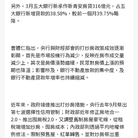
另外，3月五大銀行新承作新青安房貸316億元，占五
大銀行新增貸款的38.58%，較前一個月39.75%略
降。
曹體仁指出，央行與財經部會的打炒房政策成效逐漸
彰顯，首先是市場投機行為減少，反映在房市成交量
減少上，其次是房價漲勢趨緩，民眾對房價上漲的預
期也降溫；影響所及，銀行不動產放款的集中度，及
銀行不動產貸款年增率也持續縮減。
近年來，政府接連推出打炒房措施，央行去年9月祭出
第七波選擇性信用管制；財政部近年修正房地合一
2.0、推出囤房稅2.0，又調整舊制房屋豪宅線，從租
稅端增加炒房、囤房成本；內政部則透過平均地權條
例修法，限制預售屋、紅單轉售，並對炒房祭出重