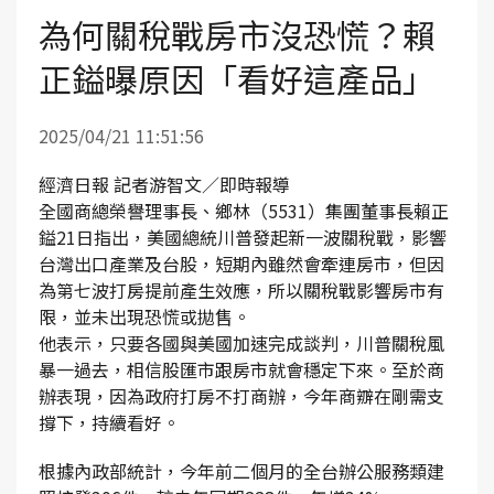
為何關稅戰房市沒恐慌？賴
正鎰曝原因「看好這產品」
2025/04/21 11:51:56
經濟日報 記者游智文／即時報導
全國商總榮譽理事長、鄉林（5531）集團董事長賴正
鎰21日指出，美國總統川普發起新一波關稅戰，影響
台灣出口產業及台股，短期內雖然會牽連房市，但因
為第七波打房提前產生效應，所以關稅戰影響房市有
限，並未出現恐慌或拋售。
他表示，只要各國與美國加速完成談判，川普關稅風
暴一過去，相信股匯市跟房市就會穩定下來。至於商
辦表現，因為政府打房不打商辦，今年商辧在剛需支
撐下，持續看好。
根據內政部統計，今年前二個月的全台辦公服務類建