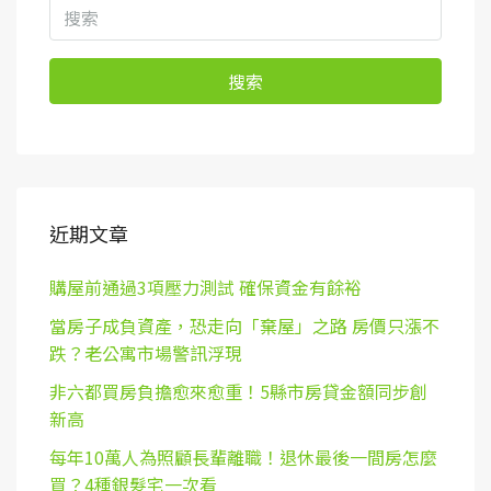
搜索
近期文章
購屋前通過3項壓力測試 確保資金有餘裕
當房子成負資產，恐走向「棄屋」之路 房價只漲不
跌？老公寓市場警訊浮現
非六都買房負擔愈來愈重！5縣市房貸金額同步創
新高
每年10萬人為照顧長輩離職！退休最後一間房怎麼
買？4種銀髮宅一次看