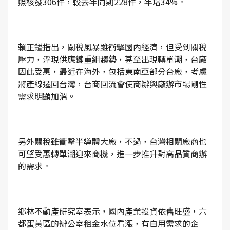
照核發306件，較去年同期228件，年增34%。
賴正鎰指出，關稅風暴雖衝擊國內經濟，但受到關稅
壓力，浮現供應鏈重組趨勢，甚至出現轉單潮，台廠
因此受惠，最近在海外，包括東南亞部分台廠，考慮
將產線遷回台灣，台商回流會使商辦與廠辦市場剛性
需求明顯加溫。
另外關稅雖衝擊半導體大廠，不過，台灣相關廠商也
可望受惠轉單潮迎來商機，進一步推升對高品質商辦
的需求。
鄉林不動產研究室表示，國內產業投資依舊旺盛，六
都蛋黃區的辦公室租金水位看漲，有自用需求的企