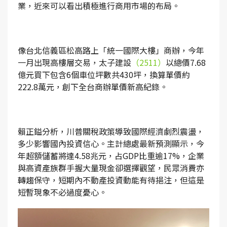
業，近來可以看出積極進行商用市場的布局。
像台北信義區松高路上「統一國際大樓」商辦，今年
一月出現高樓層交易，太子建設
（2511）
以總價7.68
億元買下包含6個車位坪數共430坪，換算單價約
222.8萬元，創下全台商辦單價新高紀錄。
賴正鎰分析，川普關稅政策導致國際經濟劇烈震盪，
多少影響國內投資信心。主計總處最新預測顯示，今
年超額儲蓄將達4.58兆元，占GDP比重逾17%，企業
與高資產族群手握大量現金卻選擇觀望，民眾消費亦
轉趨保守，短期內不動產投資動能有待挹注，但這是
短暫現象不必過度憂心。