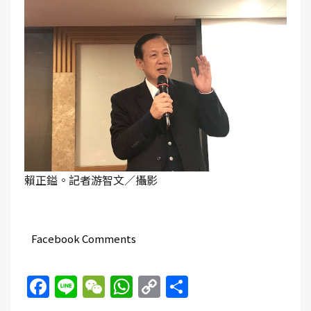
賴正鎰。記者游智文／攝影
Facebook Comments
Facebook
Line
WeChat
WhatsApp
Copy
Share
Link