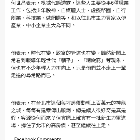
何世昌表示，根據代銷透露，這些人主要從事6種職業
工作，包括少年股神、自媒體人士、虛擬幣圈、自行
創業、科技業、做網購等，和以往北市主力買家以傳
產業、中小企業主大為不同。
他表示，時代在變，致富的管道也在變。雖然新聞上
常看到報導年輕世代「躺平」、「精緻窮」等現象，
但也有不少年輕人力拚向上，只是他們並不走上一輩
走過的尋常路而已。
他表示，在台北市這個每坪房價動輒上百萬元的神龍
之城，每每有建案傳出順銷，總是讓人很好奇是真是
假，客源從何而來？但實際上確實有一批新生力軍進
場，撐住了北市的高房價，甚至繼續往上走。
Facebook Comments