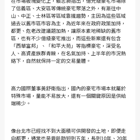
在市場板塊變化上，賴志昶指出，億元級豪宅市場除
了信義區、大安區等傳統豪宅聚落之外，有漸往中
山、中正、士林區等區域靠攏趨勢，主因為這些區域
過去以舊市區市容為主，為近年來在政府政策加持，
都更、危老改建議題加熱，讓原本素地稀缺的舊市
區，也有不少億級豪宅推出，而這些新案還有包含
「西華富邦」、「和平大苑」等指標豪宅，深受名
人、高資產族群青睞，在名氣加持、上半年的市況熱
絡下，自然就保持一定的交易量體。
高力國際董事黃舒衛指出，國內的豪宅市場本就屬於
特殊市場，量能不易放大，還有一個關鍵原因是供給
端稀少。
像台北市已經找不到大面積可供開發的土地，即便走
向都更，通常也是要耗時短則五年，長則10年、20年