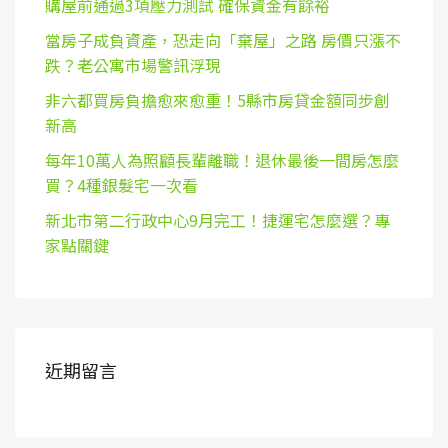
購屋前通過3項壓力測試 確保資金有餘裕
當房子成負資產，恐走向「棄屋」之路 房價只漲不
跌？老公寓市場警訊浮現
非六都買房負擔愈來愈重！5縣市房貸金額同步創
新高
每年10萬人為照顧長輩離職！退休最後一間房怎麼
買？4種銀髮宅一次看
新北市第二行政中心9月完工！捷運宅怎麼選？專
家點關鍵
近期留言