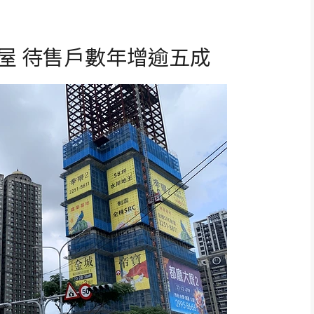
屋 待售戶數年增逾五成