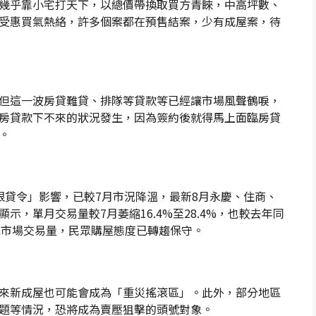
幾乎靠小宅打天下，以總價帶換取買方青睞，中高坪數、
受惠買氣熱絡，許多個案都在預售結案，少有成屋案，待
但這一波房貸難貸、排隊等貸款等已經讓市場風聲鶴唳，
房貸款下不來的狀況發生，因為簽約後就得馬上面臨房貸
。
限貸令」影響，已較7月市況降溫，最新8月永慶、住商、
，單月交易量較7月萎縮16.4%至28.4%，也較去年同
衝擊市場交易量，民眾購屋態度已轉趨保守。
來新成屋也可能會成為「重災搖滾區」。此外，部分地區
題等情況，恐將成為賣壓狙擊的頭號對象。