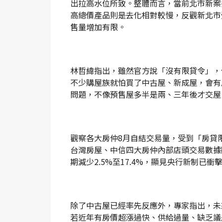
出拉高水位所致。整體而言，當前北市新案
高總價產品則是去化相對較慢，反觀新北市
售量增加有限。
林哲緯指出，雖然官方說「沒有限貸令」，
不少購屋族就怕買了中古屋、新成屋，會有
問題，不像預售屋多半是兩、三年後才交屋
觀察各大房仲8月自結交易量，受到「房貸
台灣房屋、中信四大房仲內部店頭交易數據顯示
期減少2.5%至17.4%，顯見央行新制已
除了中古屋已經率先反應外，專家指出，未
若近年有房價超漲過快、供給過量、缺乏議