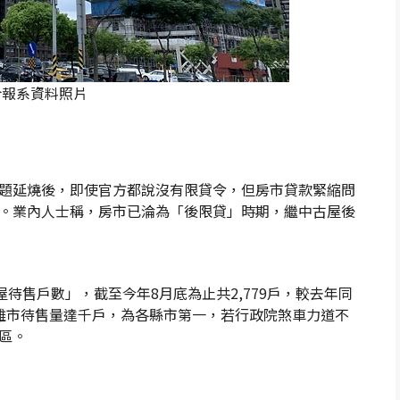
合報系資料照片
題延燒後，即使官方都說沒有限貸令，但房市貸款緊縮問
。業內人士稱，房市已淪為「後限貸」時期，繼中古屋後
屋待售戶數」，截至今年8月底為止共2,779戶，較去年同
高雄市待售量達千戶，為各縣市第一，若行政院煞車力道不
區。