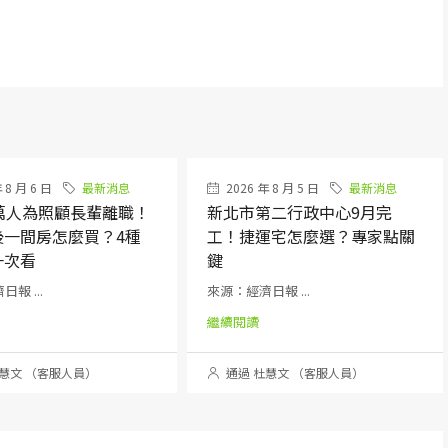
 8 月 6 日
最新消息
2026 年 8 月 5 日
最新消息
0萬人為照顧長輩離職！
新北市第二行政中心9月完
後一間房怎麼買？4種
工！捷運宅怎麼選？專家點關
一次看
鍵
報 ...
來源：經濟日報 ...
繼續閱讀
慧文 （客服人員）
通過 杜慧文 （客服人員）