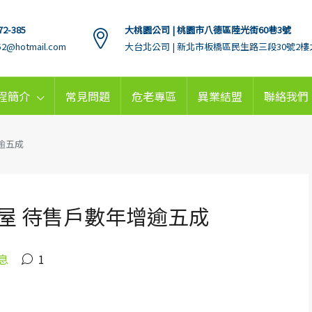
72-385
大桃園公司 | 桃園市八德區陸光街60巷3號
152@hotmail.com
大台北公司 | 新北市板橋區民生路三段30號2樓
程簡介
常見問題
危老專區
異業結盟
聯絡我們
逾五成
屋 待售戶數年增逾五成
息
1