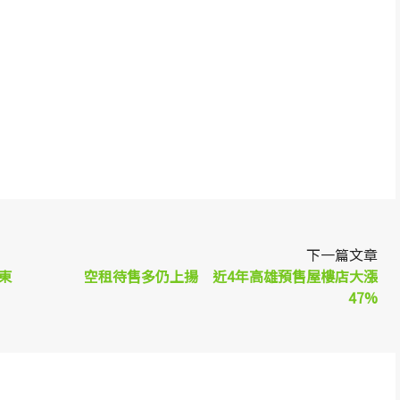
p
re
下一篇文章
東
空租待售多仍上揚 近4年高雄預售屋樓店大漲
47%