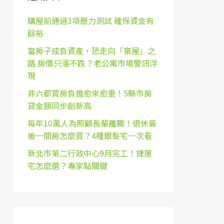
購屋前通過3項壓力測試 確保資金有
餘裕
當房子成負資產，恐走向「棄屋」之
路 房價只漲不跌？老公寓市場警訊浮
現
非六都買房負擔愈來愈重！5縣市房
貸金額同步創新高
每年10萬人為照顧長輩離職！退休最
後一間房怎麼買？4種銀髮宅一次看
新北市第二行政中心9月完工！捷運
宅怎麼選？專家點關鍵