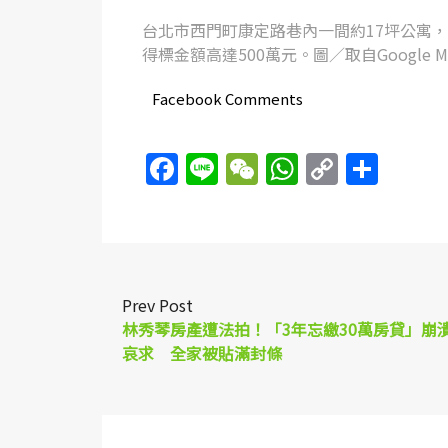
台北市西門町康定路巷內一間約17坪公寓，底
得標金額高達500萬元。圖／取自Google M
Facebook Comments
Facebook
Line
WeChat
WhatsAp
Copy
Sha
Link
Prev Post
林秀琴房產遭法拍！「3年忘繳30萬房貸」崩
哀求 全家被貼滿封條