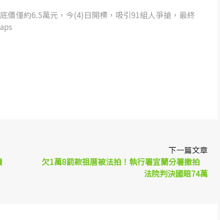
價僅約6.5萬元，今(4)日開標，吸引91組人爭搶，最終
aps
p
re
下一篇文章
潰
欠1萬8罰款祖厝被法拍！執行署宜蘭分署撤拍
法院判決國賠74萬