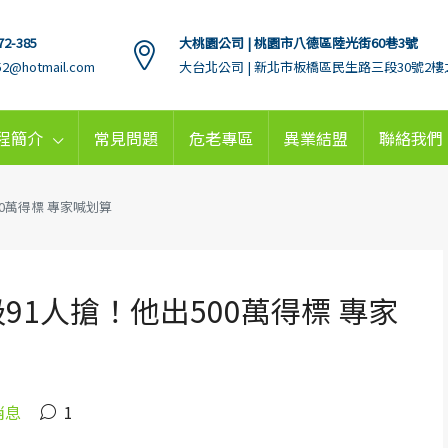
72-385
大桃園公司 | 桃園市八德區陸光街60巷3號
152@hotmail.com
大台北公司 | 新北市板橋區民生路三段30號2樓
程簡介
常見問題
危老專區
異業結盟
聯絡我們
00萬得標 專家喊划算
91人搶！他出500萬得標 專家
消息
1