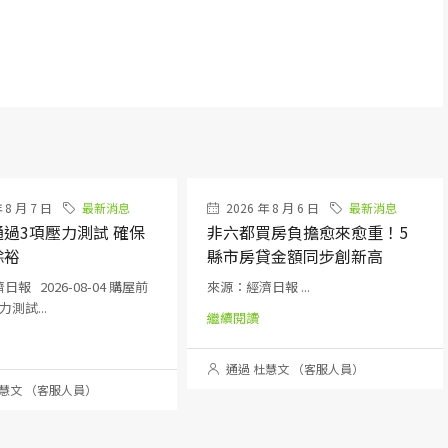
 8 月 7 日
最新消息
2026 年 8 月 6 日
最新消息
過3項壓力測試 確保
非六都買房負擔愈來愈重！5
餘裕
縣市房貸金額同步創新高
報 2026-08-04 購屋前
來源：經濟日報 ...
測試...
繼續閱讀
通過 杜慧文 （客服人員）
慧文 （客服人員）