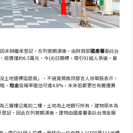
，因未辦繼承登記，在列管期滿後，由財政部
國產署
委託台
底價僅約6.5萬元，今(4)日開標，吸引91組人爭搶，最
沒土地還標這麼高」，不過寬頻房訊發言人徐華辰表示，
出租，
租金
投報率粗估可達4.8%，未來若都更也有搬遷費
為三層樓公寓的二樓，土地為土地銀行所有，建物原本為
繼承登記，因此在列管期滿後，建物由國產署委託台灣金服
時，吸引91組人投標，最終由一位自然人以500萬111元標