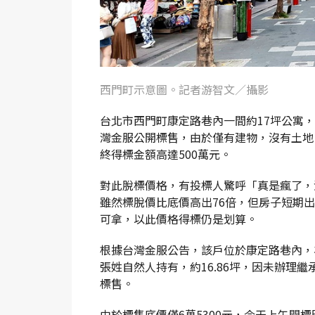
西門町示意圖。記者游智文／攝影
台北市西門町康定路巷內一間約17坪公寓
灣金服公開標售，由於僅有建物，沒有土地，
終得標金額高達500萬元。
對此脫標價格，有投標人驚呼「真是瘋了，
雖然標脫價比底價高出76倍，但房子短期
可拿，以此價格得標仍是划算。
根據台灣金服公告，該戶位於康定路巷內，
張姓自然人持有，約16.86坪，因未辦理
標售。
由於標售底價僅6萬5300元，今天上午開標