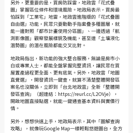
另外，更重要的是，買房防踩雷，地政雲「花式疊
圖」掌握區位條件和環境風險。地政局表示，買房最
怕踩到「工業宅」地雷，地政雲進階版的「花式疊圖
自由選」功能，民眾只要動動手指套疊多種圖層，就
能一邊對照「都市計畫使用分區圖」、一邊透過「航
測影像圖」觀察發展樣貌及機能，甚至連「土壤液化
潛勢圖」的潛在風險都能交叉比對。
地政局指出，新功能的強大整合服務，無論是房市小
白或專業人士，都能全盤掌握完整資訊，讓民眾在買
屋置產過程更全面、更有底氣。另外，地政雲「地圖
直覺選」，開發資訊一鍵查，就算不清楚整體開發區
案名也沒關係，立即到「台北地政雲」全新「整體開
發區查詢」（超連結：https://reurl.cc/L2OVje），
開啟地圖直接點選，就能一鍵通查基本資料與實價行
情。
另外，想想快速上手，地政局表示，其中「圖解查詢
攻略」，就像玩Google Map一樣輕鬆悠遊圖台，全方