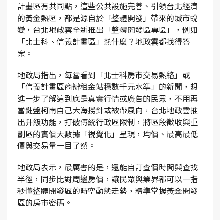
計畫區有共同點，這些公共設施完善、引領台北經濟
的黃金熱區，都是源自於「整體開發」帶來的城市蛻
變，台北地政雲全新推出「整體開發區專區」，例如
「北士科、信義計畫區」熱什麼？地政雲都找得答
案。
地政局指出，每當看到「北士科房市交易熱絡」或
「信義計畫區商辦租金站穩數千元水準」的新聞，想
進一步了解這到底是真實行情或廣告的民眾，不用再
當鍵盤柯南自己大海撈針或被帶風向，台北地政雲推
出升級功能，打破傳統行政區限制，將區段徵收與重
劃區的實價大數據「視覺化」呈現，均價、最高最低
價與交易量一目了然。
地政局表示，最厲害的是，還能自訂查價時間與查找
半徑，同步比對周邊房價，讓民眾與業界都可以一指
秒懂整體開發區的時空動態走勢，精準掌握黃金開發
區的房市密碼。