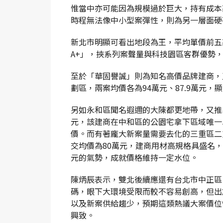
惟當中亦可能因為規模過於巨大，持有成本
時程無法像中小型案彈性，則為另一層面硬
新北市明顯可看出地段為王，平均單價前五
A+」，挾系列案聲量與科技園區客群優勢，
至於「華固譽誠」則為知名高價品牌建商，
劃區，兩案均價各為94萬元、87.9萬元，
另如永和區聞名遐邇的大陳都更地帶，又推出擁
元，該建商在中和區的公園宅拿下區域唯一
價。而有著龐大新案量需要去化的三重區二
交均價為80萬元，建商用材高規格具盛名
元的氣勢，成就價格維持一定水位。
陳炳辰表示，雙北後續應還有台北市中正區
碼，眼下大環境受限而較不容易創高，但出
以及新案供給趨少，預期這類熱議大案價位
興致。