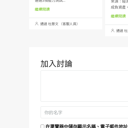
通過3項壓力測試...
來源：經濟日
成負資產，
繼續閱讀
繼續閱讀
通過 杜慧文 （客服人員）
通過 杜
加入討論
在
瀏覽器
中儲存顯示名稱、電子郵件地址