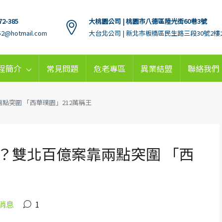
72-385
大桃園公司 | 桃園市八德區陸光街60巷3號
152@hotmail.com
大台北公司 | 新北市板橋區民生路三段30號2樓
程簡介
常見問題
危老專區
異業結盟
聯絡我們
點突圍 「西華璞園」212萬稱王
？雙北百億案靠兩點突圍 「西
消息
1