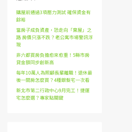
購屋前通過3項壓力測試 確保資金有
餘裕
當房子成負資產，恐走向「棄屋」之
路 房價只漲不跌？老公寓市場警訊浮
現
非六都買房負擔愈來愈重！5縣市房
貸金額同步創新高
每年10萬人為照顧長輩離職！退休最
後一間房怎麼買？4種銀髮宅一次看
新北市第二行政中心9月完工！捷運
宅怎麼選？專家點關鍵