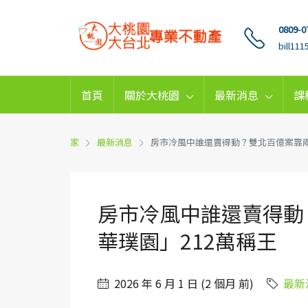
0809-0
bill11
首頁
關於大桃園
最新消息
課
家
最新消息
房市冷風中誰還賣得動？雙北百億案靠兩
房市冷風中誰還賣得動
華璞園」212萬稱王
2026 年 6 月 1 日 (2 個月 前)
最新