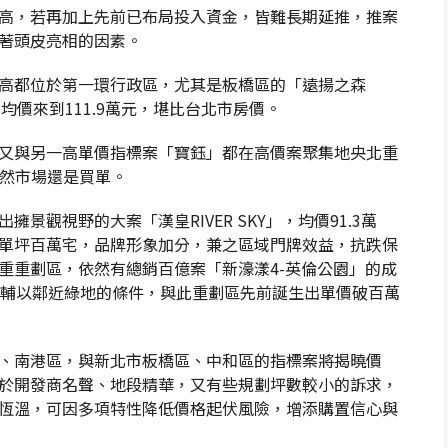
高，若再加上先前已布局投入資金，皆難長期延推，推案
著頭皮亮相的因素。
高都位於第一環行政區，尤其是板橋區的「遠揚之森
均價來到111.9萬元，堪比台北市房價。
又與另一高單價指標案「寶鈺」都在高價案聚集地央北重
顯然市場還是買單。
景觀視野的大案「漢皇RIVER SKY」，均價91.3萬
單坪百萬宅，品牌形象加分，兼之區域門牌效益，抗跌保
重重劃區，依然有總銷百億案「新濠漾4-英倫公園」的成
，輔以鄰近綠地的條件，與此重劃區先前誕生出單價破百萬
、南港區，與新北市板橋區、中和區的指標案將揭曉價
於開發商名聲、地段精華，又有些規劃坪數較小的訴求，
恆溫，可因多項特性降低價格起伏風險，增添購置信心與