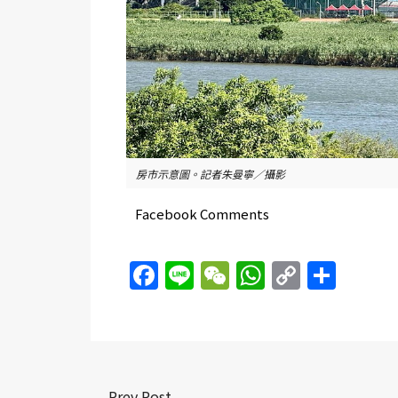
房市示意圖。記者朱曼寧／攝影
Facebook Comments
Facebook
Line
WeChat
WhatsAp
Copy
Sha
Link
Prev Post