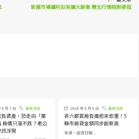
1
新屋市場讓利似有擴大跡象 雙北行情相對硬挺
 8 月 7 日
最新消息
2026 年 8 月 6 日
最新消息
成負資產，恐走向「棄
非六都買房負擔愈來愈重！5
路 房價只漲不跌？老公
縣市房貸金額同步創新高
警訊浮現
來源：經濟日報 ...