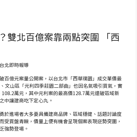
？雙北百億案靠兩點突圍 「西
曼寧/台北即時報導
破百億元案量公開案，以台北市「西華璞園」成交單價最
RK」、文山區「元利四季莊園二部曲」也因名氣吸引買氣，實
108.2萬元，其中元利案的最高價128.7萬元還破區域新
之中讓建商吃下定心丸。
勇於進場者大多要具備建商品牌、區域穩健、話題討論度
而受買盤青睞，價量上便有機會呈現個案表現逆勢突圍，
乏強勢登場。