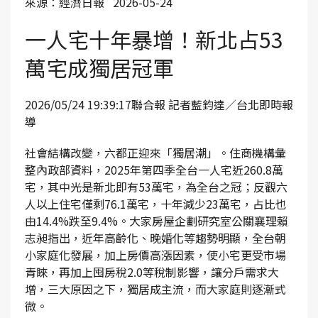
來源：經濟日報 2026-05-24
一人宅十年暴增！新北占53
萬宅成獨居冠軍
2026/05/24 19:39:17聯合報 記者藍鈞達／台北即時報
導
社會結構改變，六都正迎來「獨居潮」。住商機構彙
整內政部資料，2025年第四季全台一人宅近260.8萬
宅，其中光是新北即有53萬宅，為全台之冠；反觀六
人以上住宅僅剩76.1萬宅，十年減少23萬宅，占比也
由14.4%跌至9.4%。大家房屋企劃研究室公關襄理賴
志昶指出，近年高齡化、晚婚化等趨勢明顯，全台朝
小家庭化發展，加上房價高漲因素，使小宅更受市場
青睞，再加上囤房稅2.0等稅制影響，讓分戶需求大
增，三大原因之下，獨居成主流，而大家庭則逐漸式
微。