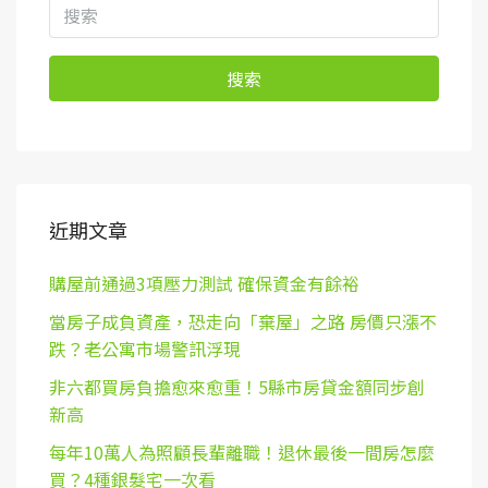
搜索
近期文章
購屋前通過3項壓力測試 確保資金有餘裕
當房子成負資產，恐走向「棄屋」之路 房價只漲不
跌？老公寓市場警訊浮現
非六都買房負擔愈來愈重！5縣市房貸金額同步創
新高
每年10萬人為照顧長輩離職！退休最後一間房怎麼
買？4種銀髮宅一次看