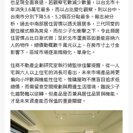
也呈現全面衰退，若觀察宅數減少數量，以台北市十
年消失3.6萬宅最多，而以占比變化觀察，則以台中、
台南市分別下降5.6、5.2個百分點最多。賴志昶分
析，過去中南部居住習慣以透天厝居多，三代同堂的
居住模式頗為常見，而在少子化衝擊之下，令此類居
住習慣占比日漸式微；至於北市蛋黃區如要能容納六
人的物件，總價動輒數千萬元以上，在房市寸土寸金
影響下，區域市場逐漸精緻化、單身化。
住商不動產企劃研究室執行總監徐佳馨提醒，從一人
宅與六人以上住宅的消長可看出，未來市場產品將更
偏向小坪數與機能性住宅，惟購屋時不應盲目追求低
總價，而需留意空間規劃與周邊生活環境，雖說少子
化趨勢難以逆轉，但產品是否兼具居住品質與機能，
才是未來資產能否保值的重要關鍵。