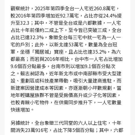
觀察統計，2025年第四季全台一人宅近260.8萬宅，
較2016年第四季增加近92.7萬宅，占比亦從24.4%提
升至32.3；其中，不管是全台或是六都數據，一人宅
占比十年前僅約二成上下，至今皆已突破三成，全台
占比已達32.3%，象徵全台每三宅中就一宅為一人一
宅的戶別；此外，以新北達53萬宅，數量為全台冠
軍，坐穩「獨居城」寶座，且占比也達35.2%，為六
都最高；而若與2016年相比，台中市一人宅占比增加
9.6個百分點最多，台南市則以增加9.1個百分點次
之。賴志昶認為，近年新北市或中南部縣市受大型建
設、重劃區或科技產業帶動，吸引大量建商進駐，而
新建案因營建成本等因素，亦逐漸朝小坪數規劃，當
地年輕購屋族群不管是受房價高升或少子化等因素，
也較青睞小宅物件，在供需同步推升下，一人宅數量
快速增加。
另據統計，全台象徵三代同堂的六人以上住宅，十年
間消失23萬916宅，占比下降5個百分點；其中，六都