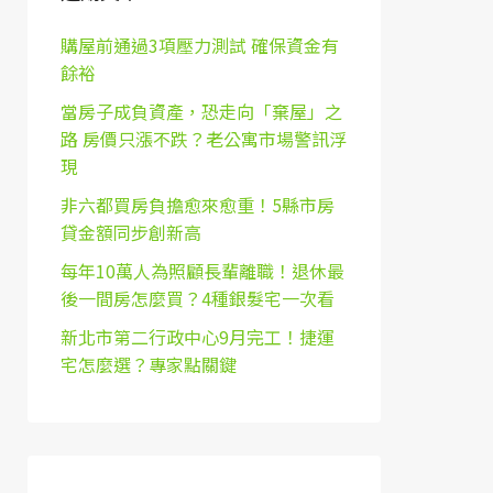
購屋前通過3項壓力測試 確保資金有
餘裕
當房子成負資產，恐走向「棄屋」之
路 房價只漲不跌？老公寓市場警訊浮
現
非六都買房負擔愈來愈重！5縣市房
貸金額同步創新高
每年10萬人為照顧長輩離職！退休最
後一間房怎麼買？4種銀髮宅一次看
新北市第二行政中心9月完工！捷運
宅怎麼選？專家點關鍵