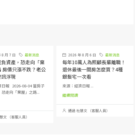
 8 月 7 日
最新消息
2026 年 8 月 6 日
最新消息
成負資產，恐走向「棄
每年10萬人為照顧長輩離職！
路 房價只漲不跌？老公
退休最後一間房怎麼買？4種
警訊浮現
銀髮宅一次看
報 2026-08-04 當房子
來源：經濟日報 ...
恐走向「棄屋」之路...
繼續閱讀
通過 杜慧文 （客服人員）
慧文 （客服人員）