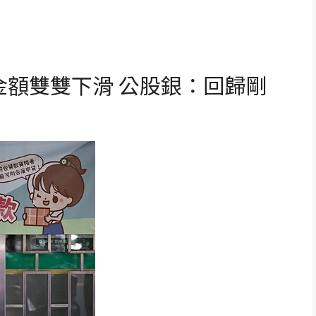
金額雙雙下滑 公股銀：回歸剛