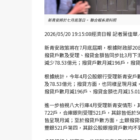
新青安將於七月底落日。 聯合報系資料照
2026/05/20 19:15:08經濟日報 記者
新青安政策將在7月底屆期，根據財政部20
撥貸戶數及受理、撥貸金額皆同步比3月下滑
減少78.53億元；撥貸戶數月減196戶，撥貸
根據統計，今年4月公股銀行受理新青安戶數共3
及78.53億元；撥貸方面，也同樣呈現月減，
撥貸戶數月減196戶、撥貸金額也月減15.0
進一步檢視八大行庫4月受理新青安情形，其
722戶，合庫銀則受理521戶，其餘皆低於
皆呈現月減；至於撥貸戶數方面，土銀撥貸8
豐銀521戶第四，其餘公股銀撥貸戶數均不到