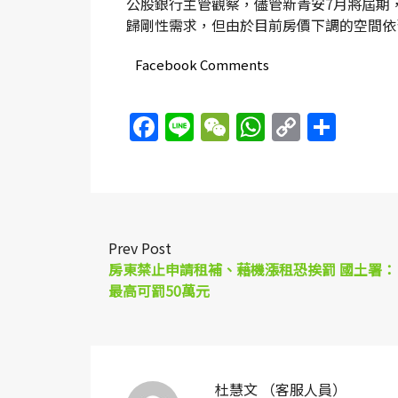
公股銀行主管觀察，儘管新青安7月將屆期
歸剛性需求，但由於目前房價下調的空間依
Facebook Comments
Facebook
Line
WeChat
WhatsAp
Copy
Sha
Link
Prev Post
房東禁止申請租補、藉機漲租恐挨罰 國土署：
最高可罰50萬元
杜慧文 （客服人員）