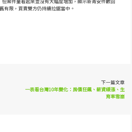
，但案件量看起來並沒有大幅度增加，顯示新青安件數回
舊有限，買賣雙方仍持續拉鋸當中。
p
re
下一篇文章
一表看台灣10年變化：房價狂飆、薪資緩漲、生
育率雪崩