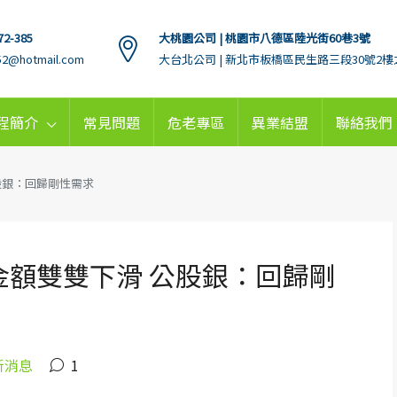
72-385
大桃園公司 | 桃園市八德區陸光街60巷3號
152@hotmail.com
大台北公司 | 新北市板橋區民生路三段30號2樓
程簡介
常見問題
危老專區
異業結盟
聯絡我們
股銀：回歸剛性需求
金額雙雙下滑 公股銀：回歸剛
新消息
1