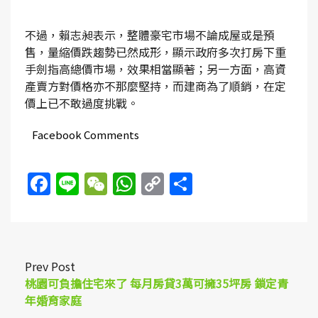
不過，賴志昶表示，整體豪宅市場不論成屋或是預
售，量縮價跌趨勢已然成形，顯示政府多次打房下重
手劍指高總價市場，效果相當顯著；另一方面，高資
產賣方對價格亦不那麼堅持，而建商為了順銷，在定
價上已不敢過度挑戰。
Facebook Comments
Facebook
Line
WeChat
WhatsApp
Copy
Share
Link
Prev Post
桃園可負擔住宅來了 每月房貸3萬可擁35坪房 鎖定青
年婚育家庭