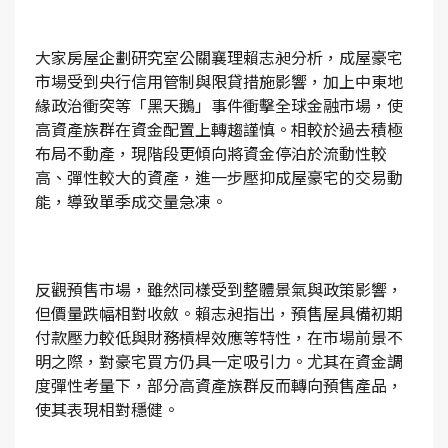
大家房屋企劃研究室公關襄理賴志昶分析，成屋豪宅
市場受到央行信用管制與限貸措施影響，加上中東地
緣政治衝突等「黑天鵝」事件衝擊全球金融市場，使
高資產族群在資金配置上轉趨謹慎。相較於過去積極
布局不動產，現階段更傾向將資金停泊於流動性較
高、彈性較大的資產，進一步壓抑成屋豪宅的交易動
能，導致單季成交量急凍。
反觀預售市場，雖然同樣受到整體景氣與政策影響，
但價量跌幅相對收斂。賴志昶指出，預售屋具備初期
付款壓力較低與財務槓桿效應等特性，在市場前景不
明之際，對豪宅買方仍具一定吸引力。尤其在資金調
度彈性考量下，部分高資產族群反而轉向預售產品，
使其表現相對穩健。