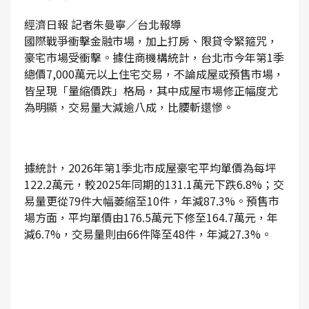
經濟日報 記者朱曼寧／台北報導
國際戰爭衝擊金融市場，加上打房、限貸令緊箍咒，
豪宅市場受衝擊。據住商機構統計，台北市今年第1季
總價7,000萬元以上住宅交易，不論成屋或預售市場，
皆呈現「量縮價跌」格局，其中成屋市場修正幅度尤
為明顯，交易量大減逾八成，比腰斬還慘。
據統計，2026年第1季北市成屋豪宅平均單價為每坪
122.2萬元，較2025年同期的131.1萬元下跌6.8%；交
易量更從79件大幅萎縮至10件，年減87.3%。預售市
場方面，平均單價由176.5萬元下修至164.7萬元，年
減6.7%，交易量則由66件降至48件，年減27.3%。