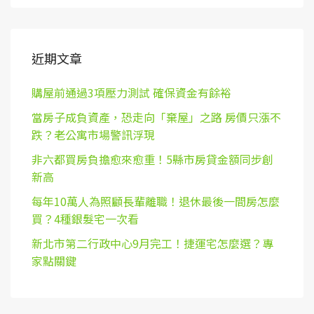
近期文章
購屋前通過3項壓力測試 確保資金有餘裕
當房子成負資產，恐走向「棄屋」之路 房價只漲不
跌？老公寓市場警訊浮現
非六都買房負擔愈來愈重！5縣市房貸金額同步創
新高
每年10萬人為照顧長輩離職！退休最後一間房怎麼
買？4種銀髮宅一次看
新北市第二行政中心9月完工！捷運宅怎麼選？專
家點關鍵