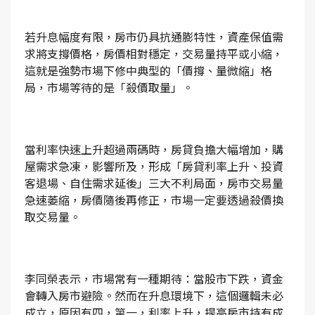
若升息幅度有限，房市仍具抗通膨特性，資產保值需
求將支撐價格，房價相對穩定，交易量持平或小縮，
這就是強勢市場下修中典型的「價撐、量微縮」格
局，市場等待的是「殺價取量」。
當利率快速上升超過兩碼時，房貸負擔大幅增加，購
屋需求急凍，影響所及，形成「房貸利率上升、投資
客退場、自住需求延後」三大不利局面，房市交易量
急速萎縮，房價隨後再修正，市場一定要透過殺價換
取交易量。
李同榮表示，市場常有一種期待：當股市下跌，資金
會轉入房市避險。然而在升息環境下，這個邏輯未必
成立，原因有四，第一，利率上升，提高房市持有成