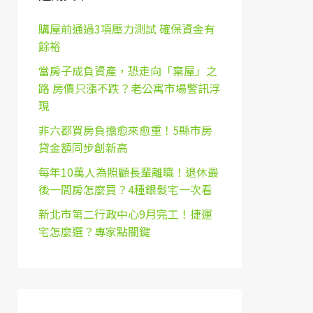
購屋前通過3項壓力測試 確保資金有
餘裕
當房子成負資產，恐走向「棄屋」之
路 房價只漲不跌？老公寓市場警訊浮
現
非六都買房負擔愈來愈重！5縣市房
貸金額同步創新高
每年10萬人為照顧長輩離職！退休最
後一間房怎麼買？4種銀髮宅一次看
新北市第二行政中心9月完工！捷運
宅怎麼選？專家點關鍵