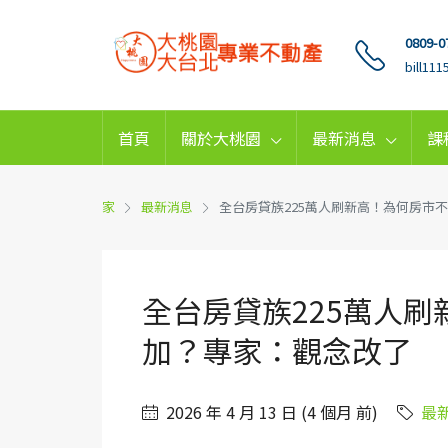
0809-0
bill11
首頁
關於大桃園
最新消息
課
家
最新消息
全台房貸族225萬人刷新高！為何房市
全台房貸族225萬人
加？專家：觀念改了
2026 年 4 月 13 日 (4 個月 前)
最