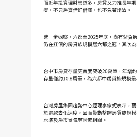
而近年投資理財管道多，房貸又力推長年期
變，不只房貸借好借滿，也不急著還清。
進一步觀察，六都至2025年底，尚有背負
仍在扛債的房貸族規模居六都之冠。其次為
台中市房貸存量更首度突破20萬筆，年增約
存量僅約10.8萬筆，為六都中房貸族規模
台灣房屋集團趨勢中心經理李家妮表示，觀
於還款去化速度，因而帶動整體房貸族規模
水準及房市景氣等因素相關。