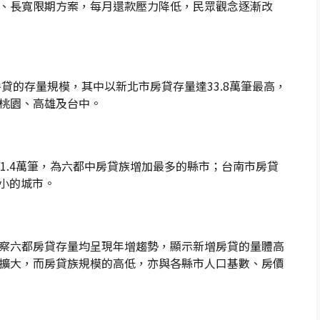
、長寬限期方案，每月還款壓力降低，民眾觀念逐漸改
房貸的存量規模，其中以新北市房貸存量達33.8萬筆最高，
桃園、高雄及台中。
1.4萬筆，為六都中房貸族增加最多的縣市；台南市房貸
最小的城市。
察六都房貸存量均呈現年增趨勢，顯示新增房貸的量體高
擴大，而房貸族規模的高低，亦與各縣市人口基數、房價