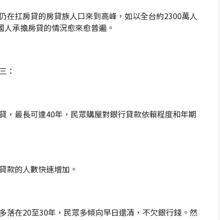
仍在扛房貸的房貸族人口來到高峰，如以全台約2300萬人
示國人承擔房貸的情況愈來愈普遍。
三：
貸，最長可達40年，民眾購屋對銀行貸款依賴程度和年期
貸款的人數快速增加。
多落在20至30年，民眾多傾向早日還清，不欠銀行錢。然