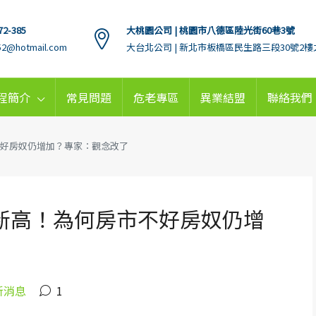
72-385
大桃園公司 | 桃園市八德區陸光街60巷3號
152@hotmail.com
大台北公司 | 新北市板橋區民生路三段30號2樓
程簡介
常見問題
危老專區
異業結盟
聯絡我們
不好房奴仍增加？專家：觀念改了
刷新高！為何房市不好房奴仍增
新消息
1