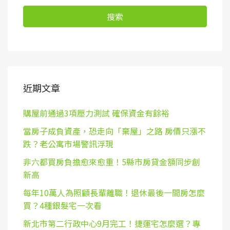
搜索
近期文章
購屋前通過3項壓力測試 確保資金有餘裕
當房子成負資產，恐走向「棄屋」之路 房價只漲不
跌？老公寓市場警訊浮現
非六都買房負擔愈來愈重！5縣市房貸金額同步創
新高
每年10萬人為照顧長輩離職！退休最後一間房怎麼
買？4種銀髮宅一次看
新北市第二行政中心9月完工！捷運宅怎麼選？專