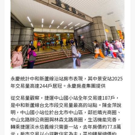
永慶統計中和新蘆線沿站房市表現，其中景安站2025
年交易量高達244戶居冠。永慶房產集團提供
從交易量觀察，捷運中山國小站全年交易達187戶，
是中和新蘆線台北市段交易量最高的站點。陳金萍說
明，中山國小站位於台北市中山區，鄰近晴光商圈、
中山北路辦公商圈與林森北路商圈，生活機能完善，
轉乘捷運淡水信義線只需要一站，去年房價約77.8萬
元，房市交易以小坪數住宅為主，平均購屋總價約