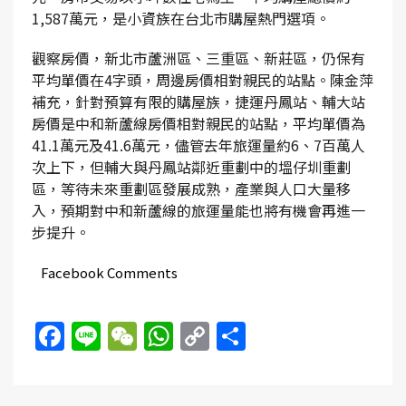
1,587萬元，是小資族在台北市購屋熱門選項。
觀察房價，新北市蘆洲區、三重區、新莊區，仍保有
平均單價在4字頭，周邊房價相對親民的站點。陳金萍
補充，針對預算有限的購屋族，捷運丹鳳站、輔大站
房價是中和新蘆線房價相對親民的站點，平均單價為
41.1萬元及41.6萬元，儘管去年旅運量約6、7百萬人
次上下，但輔大與丹鳳站鄰近重劃中的塭仔圳重劃
區，等待未來重劃區發展成熟，產業與人口大量移
入，預期對中和新蘆線的旅運量能也將有機會再進一
步提升。
Facebook Comments
Facebook
Line
WeChat
WhatsApp
Copy
Share
Link