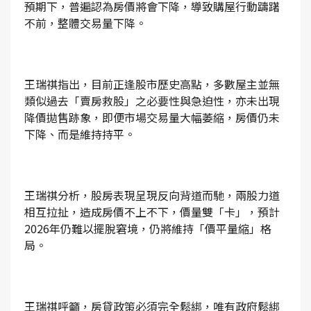
預期下，普遍認為房價將會下降，導致購屋行動躊躇
不前，整體交易量下降。
王瑞祺指出，目前正逢股市歷史高點，多數屋主並無
類似過去「賣房救股」之必要性與急迫性，亦未出現
降價拋售跡象，即便市場交易量大幅萎縮，房價仍未
下降、而是維持持平。
王瑞祺分析，股房表現呈現反向背道而馳，兩股力道
相互拉扯，造成房價不上不下，價量雙「卡」，預計
2026年仍難以擺脫窘境，仍將維持「價平量縮」格
局。
王瑞祺呼籲，房貸政策必須完全鬆綁，唯有政府鬆綁