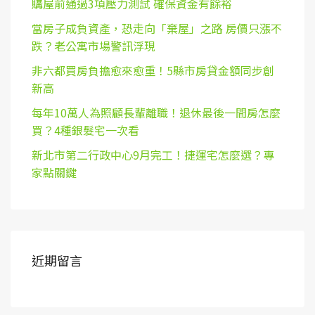
購屋前通過3項壓力測試 確保資金有餘裕
當房子成負資產，恐走向「棄屋」之路 房價只漲不
跌？老公寓市場警訊浮現
非六都買房負擔愈來愈重！5縣市房貸金額同步創
新高
每年10萬人為照顧長輩離職！退休最後一間房怎麼
買？4種銀髮宅一次看
新北市第二行政中心9月完工！捷運宅怎麼選？專
家點關鍵
近期留言