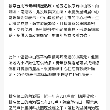
觀察台北市青年購屋熱區，前五名依序有中山區、內
湖區、南港區、北投區與文山區，永慶房屋研展中心
副理陳金萍表示，中山區位於台北市的中心地帶，生
活機能成熟、商業發展繁榮，且捷運與公車路網密
集，交通便利，吸引許多中小企業進駐，形成商辦聚
落，提供大量就業機會，對青年族群吸引力強。
此外，儘管中山區平均單價每坪高達83.0萬元，但因
區域內小坪數住宅供給多，青年族群還是可以找到總
價相對實惠的產品。根據聯徵中心住宅貸款統計顯
示，20至35歲青年購屋總價平均落在1941萬元。
排名第二的內湖區，近一年有327戶青年購屋貸款，
排名第三的南港區也有275戶。陳金萍指出，顯示東
區門戶計畫與科技園區效應之下，帶動內湖與南港區