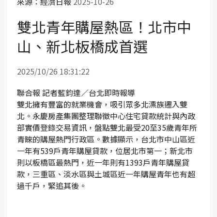
來源：經濟日報
2025-10-26
雙北青年購屋熱區！北市中
山、新北板橋成首選
2025/10/26 18:31:22
聯合報 記者藍鈞達／台北即時報導
雙北擁有豐富的就業機會，吸引眾多北漂族遷入雙
北。永慶房產集團整理聯徵中心住宅貸款統計與內政
部實價登錄交易資訊，盤點雙北最受20至35歲青年所
青睞的購屋熱門行政區。數據顯示，台北市中山區近
一年有539戶青年購屋貸款，位居北市第一；新北市
則以板橋區最熱門，近一年則有1393戶青年購屋貸
款，三重區、淡水區與土城區近一年購屋青年也有超
過千戶，緊追其後。