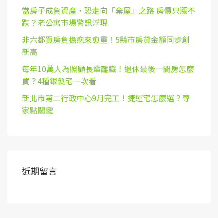
當房子成負資產，恐走向「棄屋」之路 房價只漲不
跌？老公寓市場警訊浮現
非六都買房負擔愈來愈重！5縣市房貸金額同步創
新高
每年10萬人為照顧長輩離職！退休最後一間房怎麼
買？4種銀髮宅一次看
新北市第二行政中心9月完工！捷運宅怎麼選？專
家點關鍵
近期留言