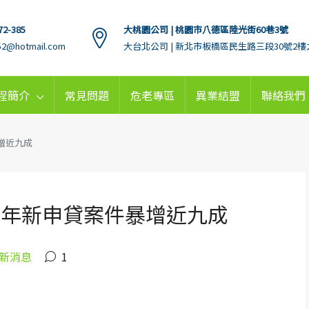
72-385
大桃園公司 | 桃園市八德區陸光街60巷3號
152@hotmail.com
大台北公司 | 新北市板橋區民生路三段30號2樓
程簡介
常見問題
危老專區
異業結盟
聯絡我們
增近九成
半年新申貸案件暴增近九成
新消息
1