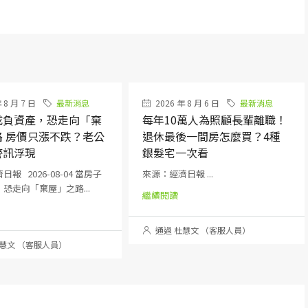
 8 月 7 日
最新消息
2026 年 8 月 6 日
最新消息
成負資產，恐走向「棄
每年10萬人為照顧長輩離職！
路 房價只漲不跌？老公
退休最後一間房怎麼買？4種
警訊浮現
銀髮宅一次看
報 2026-08-04 當房子
來源：經濟日報 ...
恐走向「棄屋」之路...
繼續閱讀
通過 杜慧文 （客服人員）
慧文 （客服人員）