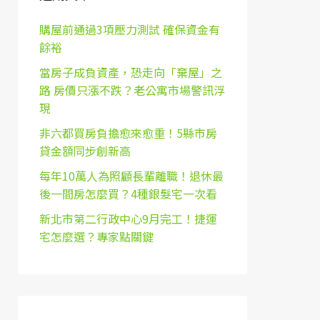
購屋前通過3項壓力測試 確保資金有
餘裕
當房子成負資產，恐走向「棄屋」之
路 房價只漲不跌？老公寓市場警訊浮
現
非六都買房負擔愈來愈重！5縣市房
貸金額同步創新高
每年10萬人為照顧長輩離職！退休最
後一間房怎麼買？4種銀髮宅一次看
新北市第二行政中心9月完工！捷運
宅怎麼選？專家點關鍵