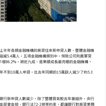
上半年各類金融機構的房貸往來新申貸人數，整體金融機
期縮減5.4萬人，五項金融機構類別中，保險公司則異軍突
年增86.2%，將近九成，是業績成長最亮眼的金融機構。
不到10萬人申貸，比去年同期的15萬餘人減少了約5.3
銀行新申貸人數減少，除了整體買氣較去年萎縮外，央行
金部會金檢、銀行法72-2條等約束，都讓銀行對房貸業務