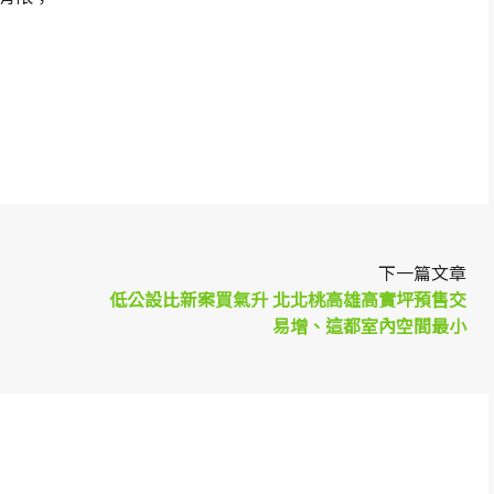
p
re
下一篇文章
低公設比新案買氣升 北北桃高雄高實坪預售交
易增、這都室內空間最小