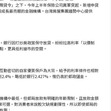
限貸令」之下，今年上半年保險公司異軍突起，新增申貸
是業績成長最亮眼的金融機構。台灣房屋集團趨勢中心提供
，銀行因打炒房政策保守放貸，紛紛拉高利率「以價制
鬆，更具低利搶市的空間。
互動密切的自家優質保戶為大宗，給予的利率條件也相對
.4%，略低於銀行2.427%，惟仍高於郵政儲金。
機構中最低，但郵局放款有明確的年齡限制，且放款金額
的方案可選，對消費者來說較欠缺規劃彈性，所以即使郵局的
有限；