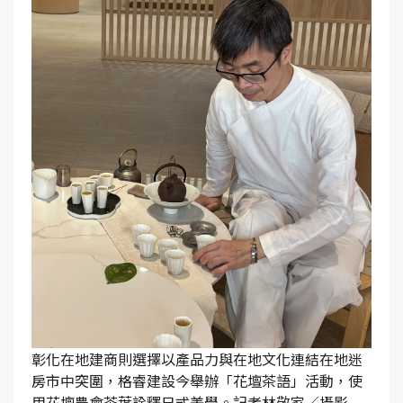
彰化在地建商則選擇以產品力與在地文化連結在地迷
房市中突圍，格睿建設今舉辦「花壇茶語」活動，使
用花壇農會茶葉詮釋日式美學。記者林敬家／攝影