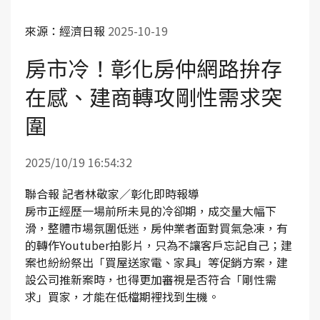
來源：經濟日報
2025-10-19
房市冷！彰化房仲網路拚存
在感、建商轉攻剛性需求突
圍
2025/10/19 16:54:32
聯合報 記者林敬家／彰化即時報導
房市正經歷一場前所未見的冷卻期，成交量大幅下
滑，整體市場氛圍低迷，房仲業者面對買氣急凍，有
的轉作Youtuber拍影片，只為不讓客戶忘記自己；建
案也紛紛祭出「買屋送家電、家具」等促銷方案，建
設公司推新案時，也得更加審視是否符合「剛性需
求」買家，才能在低檔期裡找到生機。