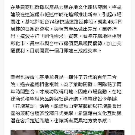
在地建商則選擇以產品力與在地文化連結突圍，格睿
建設在這波房市低迷中於花壇鄉推出新案，引起市場
關注，基地鄰近台74線快速道路延伸段，規劃46戶四
層樓的日系都會宅，與現有產品做出差異，業者指
出，這波主打「剛性需求」買家，看準花壇地區相對
彰化市、員林市與台中市房價更具親民優勢，加上交
通便利，目前開賣一個月即達三成成交率。
業者也透露，基地前身是一棟住了五代的百年三合
院，過去產權相當複雜，為了推動開發，團隊花了兩
年時間整合，才成功取得用地。因應市場變動，在地
建商也積極經營品牌與社群連結，格睿建設今舉辦
「花壇茶語」活動，邀請秋山堂茶藝師以花壇農會出
產的茉莉包種茶詮釋日式美學，希望藉由文化互動與
潛在客戶拉近距離，也讓新案更具地方故事感。