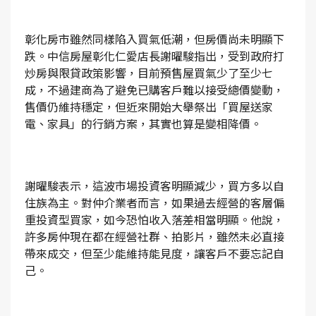
彰化房市雖然同樣陷入買氣低潮，但房價尚未明顯下
跌。中信房屋彰化仁愛店長謝曜駿指出，受到政府打
炒房與限貸政策影響，目前預售屋買氣少了至少七
成，不過建商為了避免已購客戶難以接受總價變動，
售價仍維持穩定，但近來開始大舉祭出「買屋送家
電、家具」的行銷方案，其實也算是變相降價。
謝曜駿表示，這波市場投資客明顯減少，買方多以自
住族為主。對仲介業者而言，如果過去經營的客層偏
重投資型買家，如今恐怕收入落差相當明顯。他說，
許多房仲現在都在經營社群、拍影片，雖然未必直接
帶來成交，但至少能維持能見度，讓客戶不要忘記自
己。