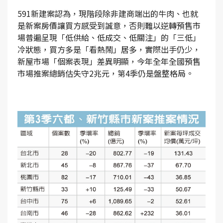
591新建案認為，現階段除非建商端出的牛肉、也就
是新案房價讓買方感受到誠意，否則難以逆轉預售市
場普遍呈現「低供給、低成交、低關注」的「三低」
冷狀態，買方多是「看熱鬧」居多，實際出手仍少，
新屋市場「個案表現」差異明顯，今年全年全國預售
市場推案總銷估失守2兆元，第4季仍是盤整格局。