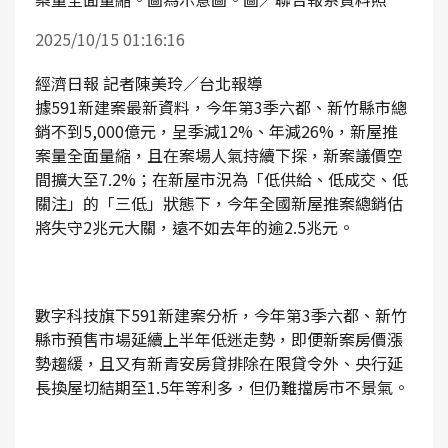
2025/10/15 01:16:16
經濟日報 記者陳美玲／台北報導
據591新建案最新資料，今年第3季六都、新竹縣市總
銷不到5,000億元，呈季減12%、年減26%，新屋推
案量全面量縮，且在案場人氣持續下探，新案議價空
間擴大至7.2%；在新屋市況為「低供給、低成交、低
關注」的「三低」狀態下，今年全國新屋推案總銷估
將失守2兆元大關，遠不如去年的逾2.5兆元。
數字科技旗下591新建案分析，今年第3季六都、新竹
縣市預售市場延續上半年低迷走勢，即便新案房價漲
勢趨緩，且又有新青安房貸排除在限貸令外、央行延
長換屋切結期至1.5年等利多，但仍難擋房市不景氣。