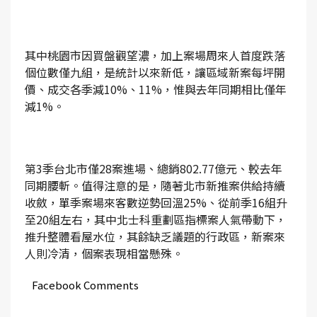
其中桃園市因買盤觀望濃，加上案場周來人首度跌落
個位數僅九組，是統計以來新低，讓區域新案每坪開
價、成交各季減10%、11%，惟與去年同期相比僅年
減1%。
第3季台北市僅28案進場、總銷802.77億元、較去年
同期腰斬。值得注意的是，隨著北市新推案供給持續
收斂，單季案場來客數逆勢回溫25%、從前季16組升
至20組左右，其中北士科重劃區指標案人氣帶動下，
推升整體看屋水位，其餘缺乏議題的行政區，新案來
人則冷清，個案表現相當懸殊。
Facebook Comments