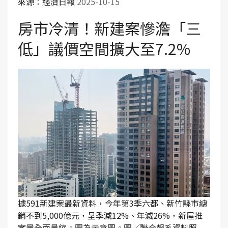
來源：經濟日報
2025-10-15
房市冷清！新建案慘澹「三
低」議價空間擴大至7.2%
據591新建案最新資料，今年第3季六都、新竹縣市總
銷不到5,000億元，呈季減12%、年減26%，新屋推
案量全面量縮。圖為示意圖。圖／聯合報系資料照