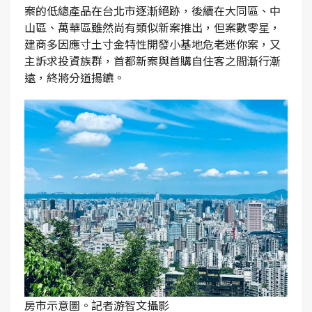
案的低總產品在台北市逐漸絕跡，後續在大同區、中
山區、萬華區雖然尚有類似新案推出，但案數零星，
建商多因應寸土寸金特性開發小基地危老迷你案，又
主訴求投資族群，首都新案與首購自住客之間漸行漸
遠，終將分道揚鑣。
房市示意圖。記者游智文攝影