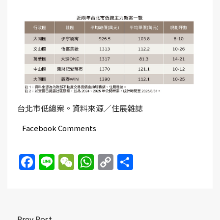
台北市低總案。資料來源／住展雜誌
Facebook Comments
Facebook
Line
WeChat
WhatsApp
Copy
Share
Link
Prev Post