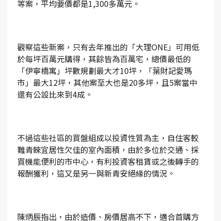
等案，平均要價都是1,300多萬元。
觀察這些新案，只有去年推出的「大理ONE」可用低
於每坪百萬元購得，其餘皆為百萬宅，總價最低的
「伊寧橋寓」坪數規劃最大才10坪，「葉財記愛瑪
市」最大12坪，其他案至大也是20多坪，且5案當中
還有公設比來到4成。
不過這些社區的買盤組成以投資性質為主，自住客較
難青睞宜居性欠佳的室內面積，由於多位於交通、採
買機能便利的市中心，有利投資客租賃或之後轉手的
報酬獲利，這又是另一與新青安絕緣的情況。
陳炳辰指出，由於造價、房價居高不下，適合首購方