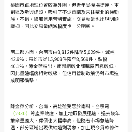
桃園市雖地理位置較為外圍，但近年受機場捷運、重
劃區及新興建設，吸引了不少首購及來往雙北的通勤
族。不過，隨著信用管制實施，交易動能也出現明顯
壓抑，因此交易量縮減幅度也十分明顯。
南二都方面，台南市由8,812件降至5,029件，減幅
42.9%；高雄市從15,908件降至8,569件，跌幅
46.1%。陳金萍指出，南部相較北部購屋門檻較低，
因此量縮幅度相對較緩，但信用管制政策仍對市場造
成明顯衝擊。
陳金萍分析，台南、高雄雖受惠於南科、台積電
（2330）
等產業效應，加上地區發展迅速，過去幾年
推案量龐大，房價也大幅攀高，但隨著市場急速降
溫，部分區域出現供給過剩現象，加上現今貸款條件