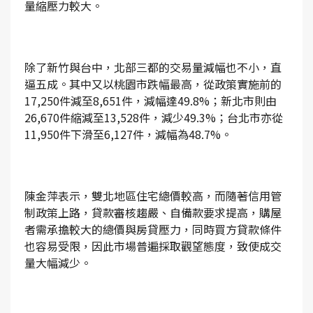
量縮壓力較大。
除了新竹與台中，北部三都的交易量減幅也不小，直
逼五成。其中又以桃園市跌幅最高，從政策實施前的
17,250件減至8,651件，減幅達49.8%；新北市則由
26,670件縮減至13,528件，減少49.3%；台北市亦從
11,950件下滑至6,127件，減幅為48.7%。
陳金萍表示，雙北地區住宅總價較高，而隨著信用管
制政策上路，貸款審核趨嚴、自備款要求提高，購屋
者需承擔較大的總價與房貸壓力，同時買方貸款條件
也容易受限，因此市場普遍採取觀望態度，致使成交
量大幅減少。