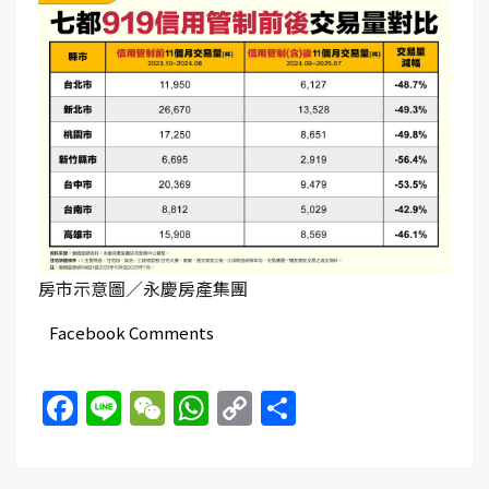
房市示意圖／永慶房產集團
Facebook Comments
Facebook
Line
WeChat
WhatsApp
Copy
Share
Link