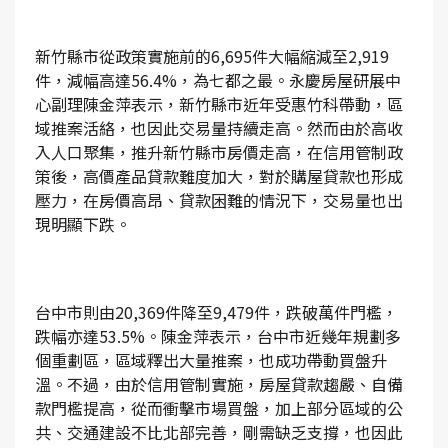
新竹縣市從政策實施前的6,695件大幅縮減至2,919
件，減幅高達56.4%，為七都之最。永慶房屋研展中
心副理陳金萍表示，新竹縣市近年受惠竹科帶動，區
域推案活絡，也因此交易量持續走高。然而由於高收
入人口聚集，推升新竹縣市房價走高，在信用管制政
策後，高價產品貸款難度加大，對於購屋貸款也形成
壓力，在房價高昂、貸款困難的情況下，交易量也出
現明顯下跌。
台中市則由20,369件降至9,479件，跌破萬件門檻，
跌幅亦達53.5%。陳金萍表示，台中市近幾年規劃多
個重劃區，區域釋出大量推案，也成功帶動買盤升
溫。不過，由於信用管制實施，房屋貸款趨嚴、自備
款門檻提高，從而衝擊市場買盤，加上部分區域的公
共、交通建設不比北部完善，剛需缺乏支撐，也因此