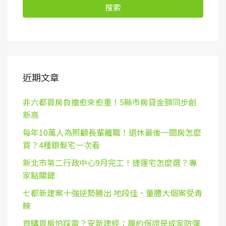
搜索
近期文章
非六都買房負擔愈來愈重！5縣市房貸金額同步創
新高
每年10萬人為照顧長輩離職！退休最後一間房怎麼
買？4種銀髮宅一次看
新北市第二行政中心9月完工！捷運宅怎麼選？專
家點關鍵
七都新建案十強逆勢勝出 地段佳、量體大個案受青
睞
首購買房怕踩雷？安新建經：履約保證是成家防彈