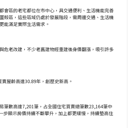
都會區的老宅都位在市中心，具交通便利、生活機能完善
蛋殼區，這些區域仍處於發展階段，需周邊交通、生活機
更能滿足實際生活需求。
與危老改建，不少老舊建物經重建後身價翻漲，吸引許多
賣屋齡高達30.89年，創歷史新高。
數高達7,201筆，占全國住宅買賣總筆數23,164筆中
進一步顯示房價持續不斷攀升，加上都更緩慢，持續墊高住