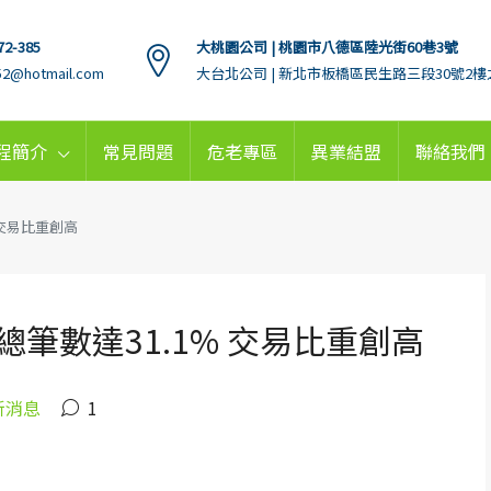
72-385
大桃園公司 | 桃園市八德區陸光街60巷3號
152@hotmail.com
大台北公司 | 新北市板橋區民生路三段30號2樓
程簡介
常見問題
危老專區
異業結盟
聯絡我們
 交易比重創高
筆數達31.1% 交易比重創高
新消息
1