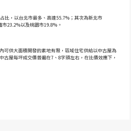
占比，以台北市最多、高達55.7%；其次為新北市
雄市23.2%以及桃園市19.8%。
內可供大面積開發的素地有限，區域住宅供給以中古屋為
中古屋每坪成交價普遍在7、8字頭左右，在比價效應下，
p
re