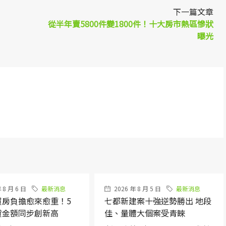
下一篇文章
從半年賣5800件變1800件！十大房市熱區慘狀
曝光
 8 月 6 日
最新消息
2026 年 8 月 5 日
最新消息
買房負擔愈來愈重！5
七都新建案十強逆勢勝出 地段
貸金額同步創新高
佳、量體大個案受青睞