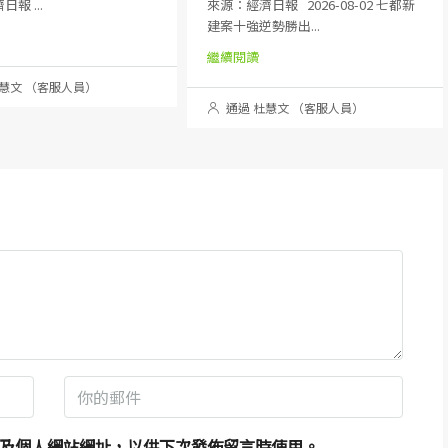
報 ...
來源：經濟日報 2026-08-02 七都新
建案十強逆勢勝出...
繼續閱讀
慧文 （客服人員）
通過 杜慧文 （客服人員）
及個人網站網址，以供下次發佈留言時使用。