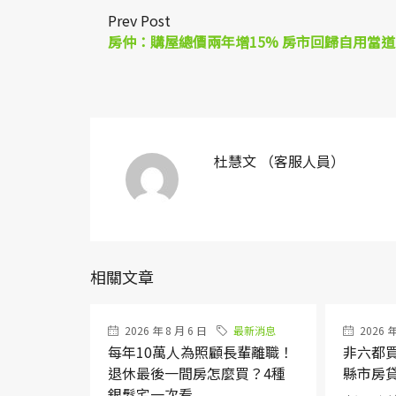
Prev Post
房仲：購屋總價兩年增15% 房市回歸自用當道
杜慧文 （客服人員）
相關文章
2026 年 8 月 6 日
最新消息
2026 年
每年10萬人為照顧長輩離職！
非六都
退休最後一間房怎麼買？4種
縣市房
銀髮宅一次看