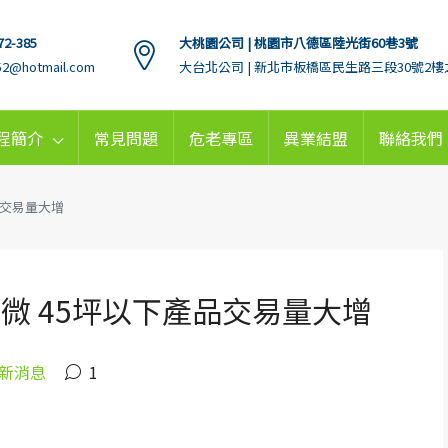
72-385
大桃園公司 | 桃園市八德區陸光街60巷3號
152@hotmail.com
大台北公司 | 新北市板橋區民生路三段30號2樓
程簡介
常見問題
危老專區
異業結盟
聯絡我們
品交易量大增
微 45坪以下產品交易量大增
新消息
1