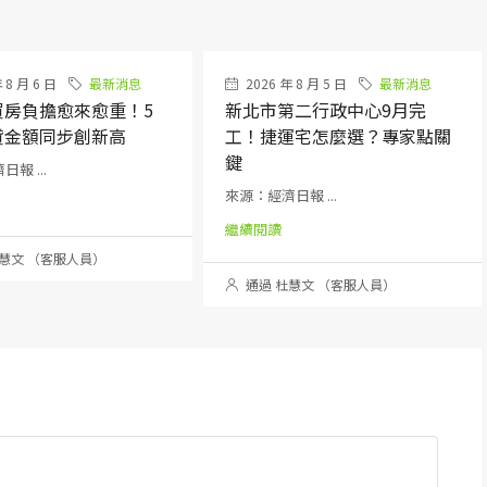
 8 月 6 日
最新消息
2026 年 8 月 5 日
最新消息
買房負擔愈來愈重！5
新北市第二行政中心9月完
貸金額同步創新高
工！捷運宅怎麼選？專家點關
鍵
報 ...
來源：經濟日報 ...
繼續閱讀
慧文 （客服人員）
通過 杜慧文 （客服人員）