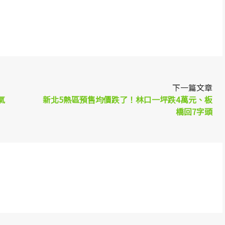
p
re
下一篇文章
氣
新北5熱區預售均價跌了！林口一坪跌4萬元、板
橋回7字頭