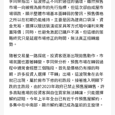
李同榮指出，這波修正不同於過往的循環，雖然預售
市場一向被視為房市的先行指標，但這次卻由成屋市
場領跌，顯示整體市場基本面轉弱的警訊。預售價格
之所以在初期仍能維持，主要是因為建商口袋深、資
金充裕，選擇以贈送裝潢或家具等方式暗中讓利來掩
蓋降價；同時，也避免激起已購戶不滿。但這樣的策
略終究只是延遲市場修正的時間，無法真正扭轉趨
勢。
隨著交易量一路探底，投資客逐漸出現拋售動作，市
場氛圍也跟著轉變。李同榮分析，預售市場在轉弱過
程中通常會經歷三個階段。首先是價格仍有撐的時
期，許多投資人選擇「平轉」出場，這波現象在去年
就已出現，屬於房市下修的初跌段。接著進入明顯下
跌的主跌段，由於2023年政府已禁止預售屋轉售，許
多高點進場的投資客與自住買家無法轉讓，只能選擇
解約認賠。今年上半年全台已有近千件預售屋解約，
多集中在中南部，顯示解約潮已成為當前的主旋律。