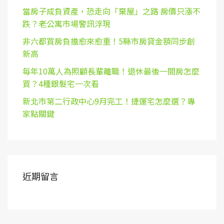
當房子成負資產，恐走向「棄屋」之路 房價只漲不
跌？老公寓市場警訊浮現
非六都買房負擔愈來愈重！5縣市房貸金額同步創
新高
每年10萬人為照顧長輩離職！退休最後一間房怎麼
買？4種銀髮宅一次看
新北市第二行政中心9月完工！捷運宅怎麼選？專
家點關鍵
近期留言