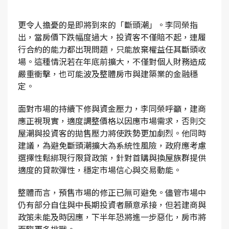
更令人擔憂的是即將到來的「斷頭潮」。李同榮指
出，當房價下跌幅度過大，投資客不僅賠不起，連履
行合約的能力都出現問題，只能放棄權益任其斷頭收
場。這種情況若在年底前擴大，不僅對個人財務造成
嚴重衝擊，也可能波及整體房市與建築業的金融穩
定。
面對市場的持續下修與資金壓力，李同榮呼籲，建商
應正視現實，適度調整價格以因應市場需求，否則交
屋潮與投資客的拋售壓力將使跌勢更加劇烈。他同時
建議，為避免斷頭潮擴大為系統性風險，政府應考慮
選擇性鬆綁現行限貸政策，針對首購與換屋族群提供
適度的貸款彈性，穩定市場信心與交易動能。
整體而言，預售市場的修正已無可避免。儘管市場中
仍有部分自住與中長期投資者願意承接，但若建商與
政策未能及時因應，下半年恐將進一步惡化，房市將
面臨更多挑戰。