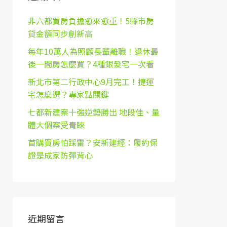
非六都買房負擔愈來愈重！5縣市房
貸金額同步創新高
每年10萬人為照顧長輩離職！退休最
後一間房怎麼買？4種銀髮宅一次看
新北市第二行政中心9月完工！捷運
宅怎麼選？專家點關鍵
七都新建案十強逆勢勝出 地段佳、量
體大個案受青睞
首購買房怕踩雷？安新建經：履約保
證是成家防彈背心
近期留言