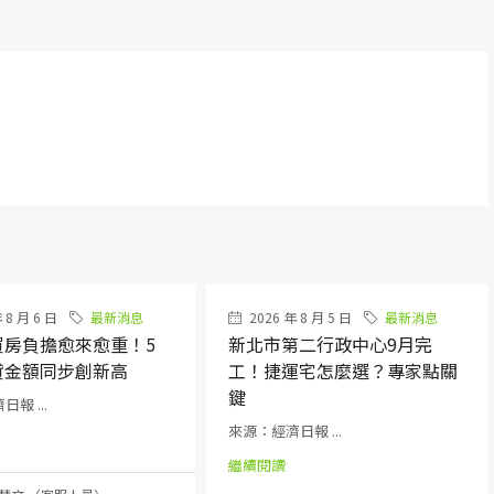
 8 月 6 日
最新消息
2026 年 8 月 5 日
最新消息
買房負擔愈來愈重！5
新北市第二行政中心9月完
貸金額同步創新高
工！捷運宅怎麼選？專家點關
鍵
報 ...
來源：經濟日報 ...
繼續閱讀