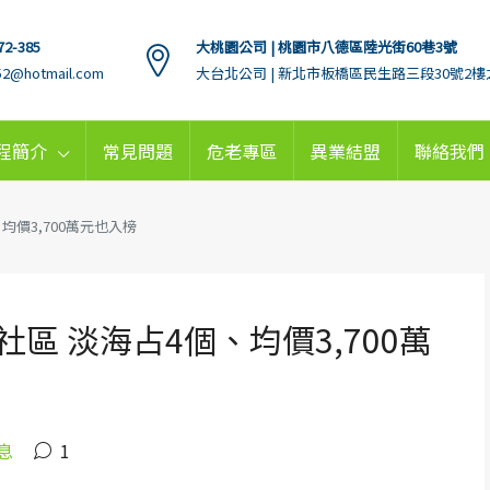
72-385
大桃園公司 | 桃園市八德區陸光街60巷3號
152@hotmail.com
大台北公司 | 新北市板橋區民生路三段30號2樓
程簡介
常見問題
危老專區
異業結盟
聯絡我們
價3,700萬元也入榜
區 淡海占4個、均價3,700萬
息
1