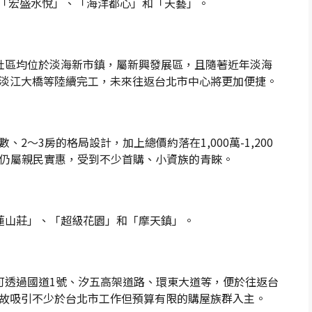
、「宏盛水悅」、「海洋都心」和「天藝」。
社區均位於淡海新市鎮，屬新興發展區，且隨著近年淡海
淡江大橋等陸續完工，未來往返台北市中心將更加便捷。
2～3房的格局設計，加上總價約落在1,000萬-1,200
價仍屬親民實惠，受到不少首購、小資族的青睞。
蓮山莊」、「超級花園」和「摩天鎮」。
可透過國道1號、汐五高架道路、環東大道等，便於往返台
故吸引不少於台北市工作但預算有限的購屋族群入主。