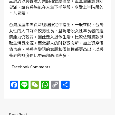
主對於以房養老方案的接受度提高，並且更願意貸好
貸滿，讓有房族能在人生下半階段，享受上半階段的
辛苦累積。
台灣房屋集團資深經理陳定中指出，一般來說，台灣
女性的人口餘命較男性長，且現階段女性年長者的經
濟能力仍較弱，因此走入退休生活，比較依賴貸款爭
取生活費來源。而北部人的財務觀念新，加上資產價
值也高，將房產變現的意願和價值性都更凸出，以房
養老的熱度也比中南部高出許多。
Facebook Comments
Facebook
Line
WeChat
WhatsApp
Copy
Share
Link
Prev Post