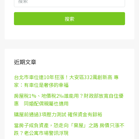
搜索
近期文章
台北市車位連10年狂漲！大安區332萬創新高 專
家：有車位是奢侈的幸福
房屋稅1%、地價稅2‰誰能用？財政部放寬自住優
惠 同婚配偶親屬也適用
購屋前通過3項壓力測試 確保資金有餘裕
當房子成負資產，恐走向「棄屋」之路 房價只漲不
跌？老公寓市場警訊浮現