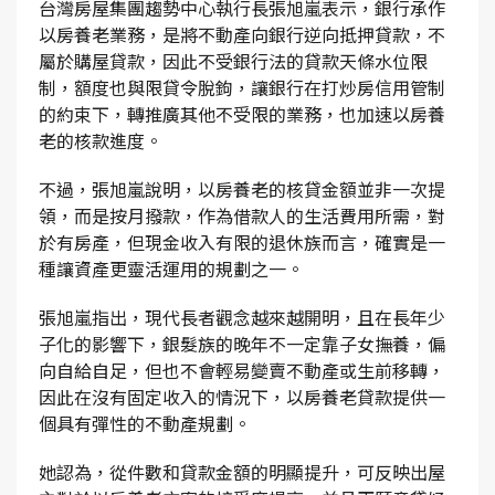
台灣房屋集團趨勢中心執行長張旭嵐表示，銀行承作
以房養老業務，是將不動產向銀行逆向抵押貸款，不
屬於購屋貸款，因此不受銀行法的貸款天條水位限
制，額度也與限貸令脫鉤，讓銀行在打炒房信用管制
的約束下，轉推廣其他不受限的業務，也加速以房養
老的核款進度。
不過，張旭嵐說明，以房養老的核貸金額並非一次提
領，而是按月撥款，作為借款人的生活費用所需，對
於有房產，但現金收入有限的退休族而言，確實是一
種讓資產更靈活運用的規劃之一。
張旭嵐指出，現代長者觀念越來越開明，且在長年少
子化的影響下，銀髮族的晚年不一定靠子女撫養，偏
向自給自足，但也不會輕易變賣不動產或生前移轉，
因此在沒有固定收入的情況下，以房養老貸款提供一
個具有彈性的不動產規劃。
她認為，從件數和貸款金額的明顯提升，可反映出屋