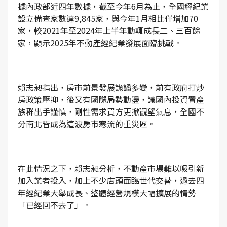
據內政部近四年數據，截至今年6月為止，全國經紀業
設立備查家數達9,845家，與今年1月相比僅增加70
家，較2021年至2024年上半年動輒成長二、三百餘
家，顯示2025年不動產經紀業發展面臨挑戰。
賴志昶指出，房市前景發展詭譎多變，前有政府打炒
房政策壓抑，後又有國際局勢動盪，讓國內投資置產
族群出手謹慎，剛性需求買方更掀觀望氣息，全國不
分南北皆成為這波房市寒流的重災區。
在此情況之下，賴志昶分析，不動產市場難以吸引新
加入業者投入，加上不少店頭面臨世代交替，過去四
年經紀業大舉成長、整體經營規模大幅擴展的情勢
「已經回不去了」。