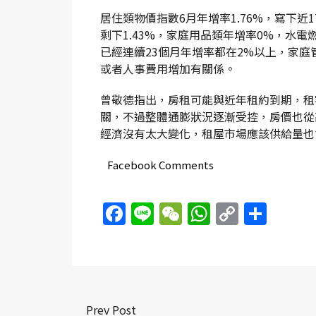
居住類物價指數6月年增率1.76%，寫下
剩下1.43%，家庭用品類年增率0%，水電
已經連續23個月年增率都在2%以上，家庭
或者人事費用增加有關係。
曾敬德指出，房租可能與近年租約到期，租
關，不過整體通膨狀況逐漸受控，房價也從
經濟沒有太大變化，租屋市場應該供給量也
Facebook Comments
Facebook
Line
WeChat
WhatsAp
Copy
Sha
Link
Prev Post