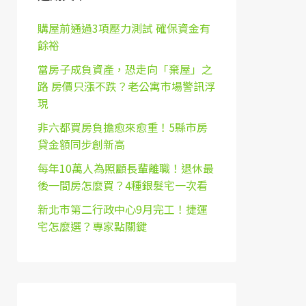
購屋前通過3項壓力測試 確保資金有
餘裕
當房子成負資產，恐走向「棄屋」之
路 房價只漲不跌？老公寓市場警訊浮
現
非六都買房負擔愈來愈重！5縣市房
貸金額同步創新高
每年10萬人為照顧長輩離職！退休最
後一間房怎麼買？4種銀髮宅一次看
新北市第二行政中心9月完工！捷運
宅怎麼選？專家點關鍵