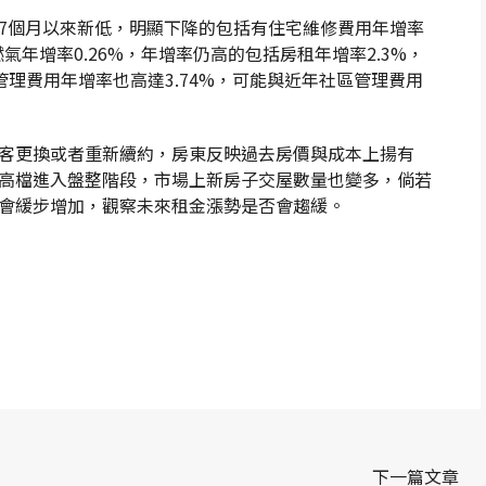
近17個月以來新低，明顯下降的包括有住宅維修費用年增率
燃氣年增率0.26%，年增率仍高的包括房租年增率2.3%，
管理費用年增率也高達3.74%，可能與近年社區管理費用
客更換或者重新續約，房東反映過去房價與成本上揚有
高檔進入盤整階段，市場上新房子交屋數量也變多，倘若
會緩步增加，觀察未來租金漲勢是否會趨緩。
p
re
下一篇文章