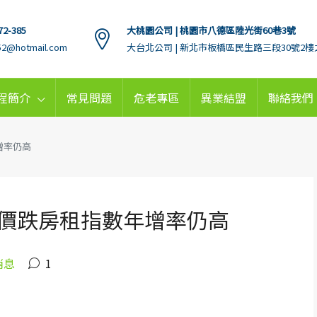
72-385
大桃園公司 | 桃園市八德區陸光街60巷3號
152@hotmail.com
大台北公司 | 新北市板橋區民生路三段30號2樓
程簡介
常見問題
危老專區
異業結盟
聯絡我們
增率仍高
價跌房租指數年增率仍高
消息
1