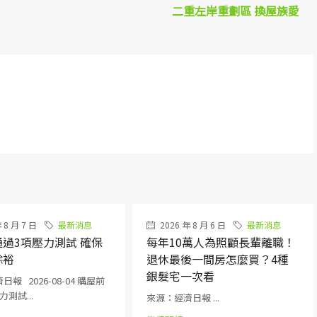
二重左岸重劃區 換屋族愛
 8 月 7 日
最新消息
2026 年 8 月 6 日
最新消息
過3項壓力測試 確保
每年10萬人為照顧長輩離職！
餘裕
退休最後一間房怎麼買？4種
銀髮宅一次看
報 2026-08-04 購屋前
測試...
來源：經濟日報 ...