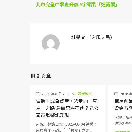
北市完全中學直升熱 5字頭剩「這兩間」
杜慧文 （客服人員）
相關文章
2026 年 8 月 7 日
最新消息
2026 年
當房子成負資產，恐走向「棄
購屋前通
屋」之路 房價只漲不跌？老公
資金有
寓市場警訊浮現
來源：經濟日
通過3項壓力
來源：經濟日報 2026-08-04 當房子
成負資產，恐走向「棄屋」之路...