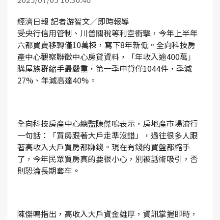
經濟日報 記者游智文／即時報導
受央行信用管制、川普關稅等利空衝擊，今年上半年
六都買賣移轉僅10萬棟，寫下8年新低。全向科技房
產中心觀察聯徵中心房貸資料，「年收入逾400萬」
購屋族群縮手最嚴重，第一季申貸僅1044件，季減
27%、年減高達40%。
全向科技房產中心總監陳傑鳴表示，房地產市場流行
一句話：「買房跟著大戶走準沒錯」，過往很多人跟
著高收入大戶買房都賺錢。現在有錢的買盤都縮手
了，今年民眾買房真的要很小心，別被話術吸引，否
則恐淪長期套牢。
陳傑鳴指出，高收入大戶資金雄厚，資訊掌握即時，