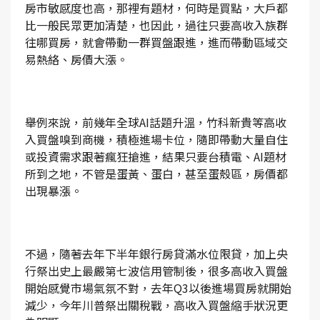
房市敏感度也高，那裡有題材，何時是買點，大戶都
比一般民眾更加清楚，也因此，過往只要高收入族群
往哪買房，就會帶動一群買盤跟進，進而帶動區域交
易熱絡、房價大漲。
舉例來說，前幾年全球AI話題升溫，竹科新貴等高收
入買盤嗅到商機，積極進場卡位，隨即帶動大量自住
或投資需求跟著瘋狂搶進，結果只要台積電、AI題材
所到之地，不管是蛋黃、蛋白，甚至蛋殼區，房價都
出現暴漲。
不過，隨著去年下半年銀行房貸滿水位限貸，加上央
行祭出史上最嚴第七波信用管制後，很多高收入買盤
開始感覺市場氣氛不對，去年Q3以後進場買房就開始
減少，今年川普祭出關稅戰，高收入買盤縮手狀況更