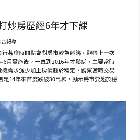
打炒房歷經6年才下課
綜合報導
央行甚麼時間點會對房市較為鬆綁，觀察上一次
年6月實施後，一直到2016年才鬆綁，主要當時
投機需求減少加上房價趨於穩定，觀察當時交易
則是14年來首度跌破30萬棟，顯示房市要趨於穩