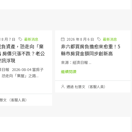
 8 月 7 日
最新消息
2026 年 8 月 6 日
最新消息
成負資產，恐走向「棄
非六都買房負擔愈來愈重！5
路 房價只漲不跌？老公
縣市房貸金額同步創新高
警訊浮現
來源：經濟日報 ...
報 2026-08-04 當房子
繼續閱讀
恐走向「棄屋」之路...
通過 杜慧文 （客服人員）
慧文 （客服人員）