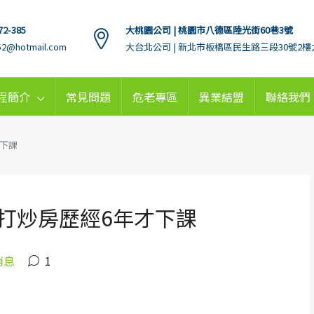
72-385
大桃園公司 | 桃園市八德區陸光街60巷3號
152@hotmail.com
大台北公司 | 新北市板橋區民生路三段30號2樓
程簡介
常見問題
危老專區
異業結盟
聯絡我們
下課
打炒房歷經6年才下課
消息
1