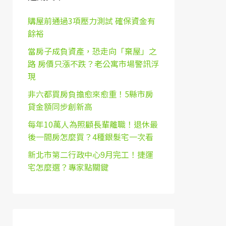
購屋前通過3項壓力測試 確保資金有
餘裕
當房子成負資產，恐走向「棄屋」之
路 房價只漲不跌？老公寓市場警訊浮
現
非六都買房負擔愈來愈重！5縣市房
貸金額同步創新高
每年10萬人為照顧長輩離職！退休最
後一間房怎麼買？4種銀髮宅一次看
新北市第二行政中心9月完工！捷運
宅怎麼選？專家點關鍵