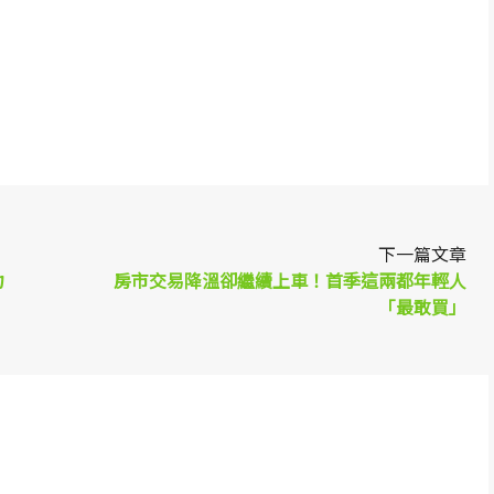
p
re
下一篇文章
力
房市交易降溫卻繼續上車！首季這兩都年輕人
「最敢買」