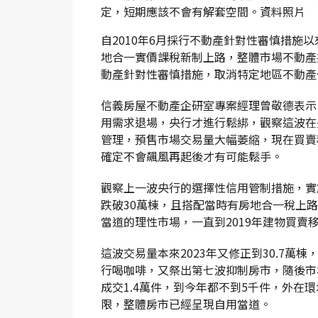
定，短期應該不會有解套空間。資料照片
自2010年6月採行不動產針對性審慎措施
地合一實價課稅新制上路，整體市場不動產投
動產針對性審慎措施，取消特定地區不動產
信義房屋不動產企研室專案經理曾敬德表示
用需求退場，央行才進行鬆綁，觀察這波在
管理，預售市場交易量大幅萎縮，現在買賣
確定不會飆風再起後才有可能鬆手。
觀察上一波央行的選擇性信用管制措施，實施
跌破30萬棟，且搭配當時有房地合一稅上
當道的理性市場，一直到2019年建物買賣
這波交易量本來2023年又修正到30.7萬棟
行喝咖啡，又祭出第七波抑制房市，隨後市
成交1.4萬件，到今年都不到5千件，外在
限，整體房市已經呈現自用當道。