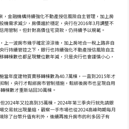
以來，金融機構持續強化不動產授信風險自主管理，加上房
機需求減少，房價趨於穩定，央行在2016年3月調整不
信用管制。但針對高價住宅貸款，仍持續予以規範。
，上一波房市幾乎確定涼涼後，加上房地合一稅上路非自
央行持續管控之下，銀行也持續強化不動產授信風險自主
移轉棟數也都呈現雙位數年減，只是央行也會謹慎小心，
當年度建物買賣移轉棟數為40.7萬棟，一直到2015年才
路抑制，央行才鬆綁房市管制措施，鬆綁後房市也呈現自用
移轉棟數才重新站回30萬棟。
，但2024年又拉高到35萬棟，2024年第三季央行就先請銀
場交易就出現量縮，觀察一手市場也從2024高峰時期每月
環境除了台幣升值有利外，後續再推升房市的利多因子有