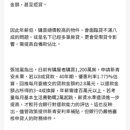
金額，甚至拒貸。
因此年薪低，購買總價較高的物件，會面臨貸不滿八
成的問題，或是名下已經多筆房貸，更會受限貸令影
響，需提高自備款佔比。
張旭嵐指出，日前有購屋者購買1,200萬房，申請新青
安未果，若以8成貸款、40年期、優惠利率1.775%估
算，回推每月要繳交的貸款金額約2.8萬元，以還款金
額占所得的3~4成換算，年薪需達百萬元以上，若考
量每月基本生活費動輒2萬起跳，薪資水準還須進一步
提高，才較符合銀行對還款能力的評估。這也反映
出，儘管政策提供新青安利率補貼，但銀行仍嚴格審
核申貸人的財務條件。