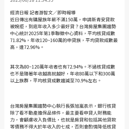
經濟日報 記者游智文／即時報導
近日傳出有購屋族年薪不滿150萬，申請新青安貸款
被婉拒，到底年收入多少最好貸？台灣房屋集團趨勢
中心統計2025年第1季聯徵中心資料，平均核貸成數
71.82%，年收120~160萬的申貸族，平均貸款成數最
高，達72.96%。
其次為80~120萬年收者也有72.94%。不過核貸成數
也不是隨著年收越高就越好，年收80萬以下和300萬
以上族群，平均核貸成數趨減至70.9%左右。
台灣房屋集團趨勢中心執行長張旭嵐表示，銀行核貸
除了看不動產擔保品條件，最主要看申貸人財務能
力，會顧慮收入負債比，也就是房貸和包括其他貸款
等債務不得大於年收入的七成，否則會酌情降低核貸