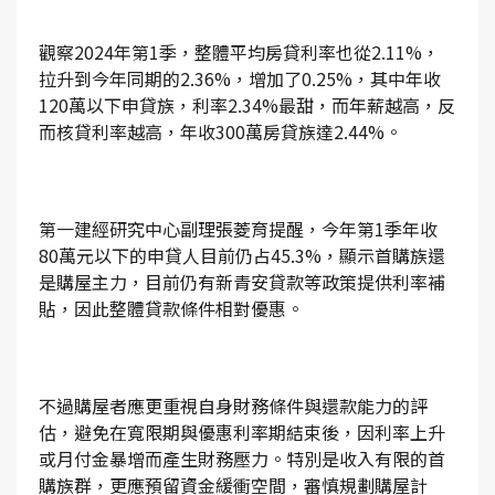
觀察2024年第1季，整體平均房貸利率也從2.11%，
拉升到今年同期的2.36%，增加了0.25%，其中年收
120萬以下申貸族，利率2.34%最甜，而年薪越高，反
而核貸利率越高，年收300萬房貸族達2.44%。
第一建經研究中心副理張菱育提醒，今年第1季年收
80萬元以下的申貸人目前仍占45.3%，顯示首購族還
是購屋主力，目前仍有新青安貸款等政策提供利率補
貼，因此整體貸款條件相對優惠。
不過購屋者應更重視自身財務條件與還款能力的評
估，避免在寬限期與優惠利率期結束後，因利率上升
或月付金暴增而產生財務壓力。特別是收入有限的首
購族群，更應預留資金緩衝空間，審慎規劃購屋計