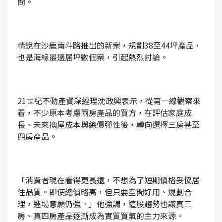
問。
精銳在沙鹿南斗路推出的新案，規劃38至44坪產品，
也是海線最適居坪數個案，引起熱烈討論。
21世紀不動產資深經理沈政興表示，從第一線觀察來
看，不少原本考慮兩房產品的買方，在評估家庭成
長、未來換屋成本與總價彈性後，轉向選擇三房甚至
四房產品。
「消費者現在看得更長遠，不想為了短期價格妥協居
住品質。即使總價略高，但只要空間好用、規劃合
理，進場意願仍強。」他強調，這股趨勢也讓真三
房、真四房產品逐漸成為實質買氣的主力來源。