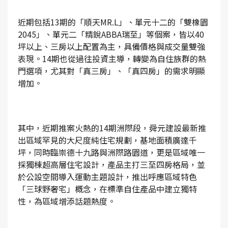
近期包括13期的「順天MR.L」、單元十二的「雙橡園
2045」、單元二「精銳ABBA瑞至」等個案，皆以40
坪以上、三房以上配置為主，具備價格與成交量雙強
表現。14期也從過往投資主導，轉變為自住族群的熱
門選項，尤其對「真三房」、「真四房」的需求明顯
增加。
其中，近期推案火熱的14期洲際段，舜元建設最新推
出區域罕見的大尺度純住宅規劃，基地面積廣達千
坪，同時臨崇德十九路與洲際路園道，更是區域唯一
採獨棟超高層住宅設計，產品主打三至四房格局，並
於公設空間導入運動主題設計，推出呼應區域特色
「三球野奢宅」概念，在標準自住產品中建立獨特
性，為區域增添話題熱度。