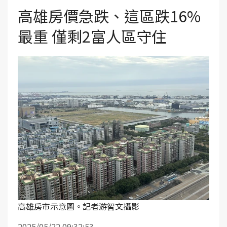
高雄房價急跌、這區跌16%
最重 僅剩2富人區守住
高雄房市示意圖。記者游智文攝影
2025/05/22 09:32:53