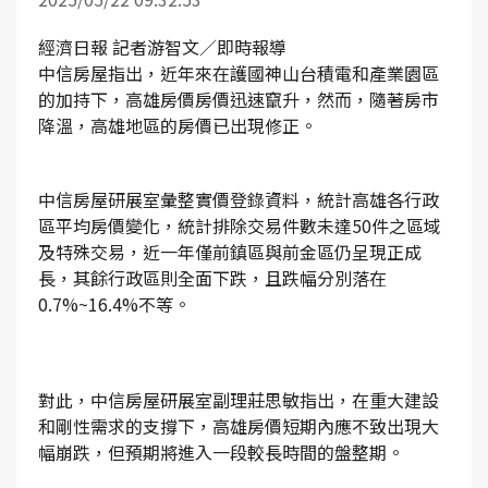
經濟日報 記者游智文／即時報導
中信房屋指出，近年來在護國神山台積電和產業園區
的加持下，高雄房價房價迅速竄升，然而，隨著房市
降溫，高雄地區的房價已出現修正。
中信房屋研展室彙整實價登錄資料，統計高雄各行政
區平均房價變化，統計排除交易件數未達50件之區域
及特殊交易，近一年僅前鎮區與前金區仍呈現正成
長，其餘行政區則全面下跌，且跌幅分別落在
0.7%~16.4%不等。
對此，中信房屋研展室副理莊思敏指出，在重大建設
和剛性需求的支撐下，高雄房價短期內應不致出現大
幅崩跌，但預期將進入一段較長時間的盤整期。