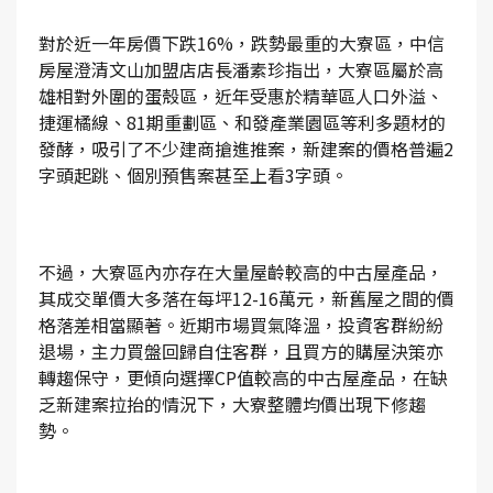
對於近一年房價下跌16%，跌勢最重的大寮區，中信
房屋澄清文山加盟店店長潘素珍指出，大寮區屬於高
雄相對外圍的蛋殼區，近年受惠於精華區人口外溢、
捷運橘線、81期重劃區、和發產業園區等利多題材的
發酵，吸引了不少建商搶進推案，新建案的價格普遍2
字頭起跳、個別預售案甚至上看3字頭。
不過，大寮區內亦存在大量屋齡較高的中古屋產品，
其成交單價大多落在每坪12-16萬元，新舊屋之間的價
格落差相當顯著。近期市場買氣降溫，投資客群紛紛
退場，主力買盤回歸自住客群，且買方的購屋決策亦
轉趨保守，更傾向選擇CP值較高的中古屋產品，在缺
乏新建案拉抬的情況下，大寮整體均價出現下修趨
勢。