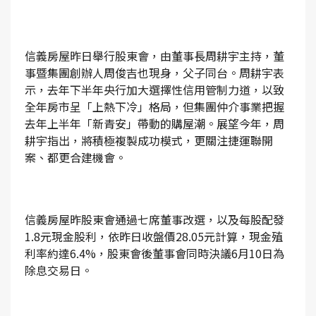
信義房屋昨日舉行股東會，由董事長周耕宇主持，董
事暨集團創辦人周俊吉也現身，父子同台。周耕宇表
示，去年下半年央行加大選擇性信用管制力道，以致
全年房市呈「上熱下冷」格局，但集團仲介事業把握
去年上半年「新青安」帶動的購屋潮。展望今年，周
耕宇指出，將積極複製成功模式，更關注捷運聯開
案、都更合建機會。
信義房屋昨股東會通過七席董事改選，以及每股配發
1.8元現金股利，依昨日收盤價28.05元計算，現金殖
利率約達6.4%，股東會後董事會同時決議6月10日為
除息交易日。