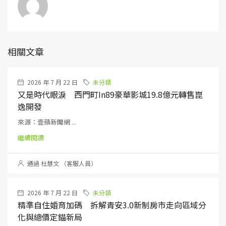
相關文章
2026 年 7 月 22 日
未分類
又是時代眼淚 西門町in89豪華影城19.8億元轉售崑
逸開發
來源：壹蘋新聞網 ...
繼續閱讀
通過 杜慧文 （客服人員）
2026 年 7 月 22 日
未分類
精準自住婚育加碼 拆解青安3.0新制房市走向區域分
化與總價定錨新局