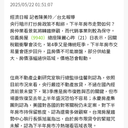
2025/05/22 01:51:07
經濟日報 記者陳美玲／台北報導
央行暗示打炒房政策不鬆綁，下半年房市走勢如何？
房仲業看景氣將轉趨樂觀，而代銷事業則較為保守。
信義房屋
（9940）
總座陳麗心昨（21）日表示，因關
稅戰衝擊會淡化，第4季又是傳統旺季，下半年房市交
易量會逐步回升，且房價不可能崩盤，部分供給量
大、房價漲幅過快區域，價格恐會鬆動。
住商不動產企劃研究室執行總監徐佳馨則認為，依照
目前市況來看，央行嚴控不動產放貸，不過在國內經
濟前景未變下，第3季應是房市復甦與否的關鍵，但市
場要恢復至去年上半年盛況恐怕不容易；永慶房產集
團則認為，美國對各國的對等關稅仍未定案，對下半
年房市持保留態度、認為還需多做觀察。台灣房屋趨
勢中心執行長張旭嵐指出，由於房市限貸令的緊箍咒
未解，認為下半年房市冷熱端看區域表現。