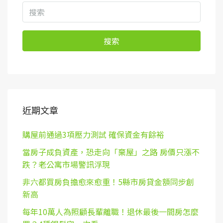
搜索
近期文章
購屋前通過3項壓力測試 確保資金有餘裕
當房子成負資產，恐走向「棄屋」之路 房價只漲不
跌？老公寓市場警訊浮現
非六都買房負擔愈來愈重！5縣市房貸金額同步創
新高
每年10萬人為照顧長輩離職！退休最後一間房怎麼